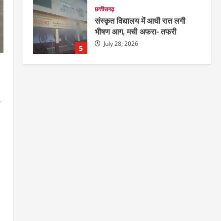
छत्तीसगढ़
संस्कृत विद्यालय में आधी रात लगी
भीषण आग, मची अफरा- तफरी
July 28, 2026
5
दुनिया
राज्य
लाइफ स्टाइल
ग्रेटर नोएडा में दूषित पानी पीने से 100
से ज्यादा लोग बीमार
ण
August 6, 2026
1
छत्तीसगढ़
राज्य
रायपुर में “लक्ष्य” द्वारा भव्य प्रतिभा
सम्मान एवं करियर मार्गदर्शन कार्यक्रम
संपन्न
2
August 5, 2026
छत्तीसगढ़
राज्य
लाइफ स्टाइल
भोरमदेव कॉरिडोर को मिलेगी रफ्तार,
लालपुर–सरोधा मार्ग के चौड़ीकरण का