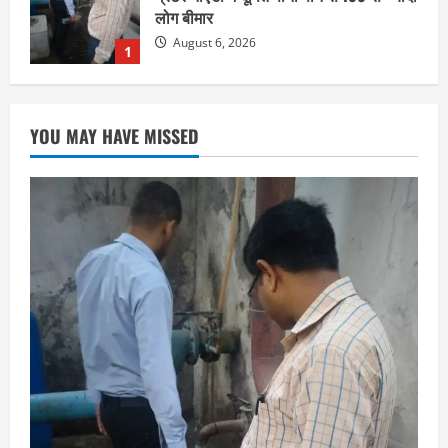
लोग बीमार
August 6, 2026
1
छत्तीसगढ़
राज्य
रायपुर में “लक्ष्य” द्वारा भव्य प्रतिभा सम्मान एवं
YOU MAY HAVE MISSED
करियर मार्गदर्शन कार्यक्रम संपन्न
August 5, 2026
2
छत्तीसगढ़
राज्य
लाइफ स्टाइल
भोरमदेव कॉरिडोर को मिलेगी रफ्तार, लालपुर–
सरोधा मार्ग के चौड़ीकरण का इंतजार
August 5, 2026
3
छत्तीसगढ़
शंकराचार्य अविमुक्तेश्वरानंद का चातुर्मास्य ग्राम
सलधा में
July 28, 2026
4