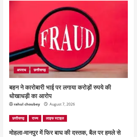
2
अपराध
देश
राज्य
बहुचर्चित अंकित कश्यप हत्याकांड : 33 लोगों के
खिलाफ FIR
August 7, 2026
3
दुनिया
राज्य
लाइफ स्टाइल
ग्रेटर नोएडा में दूषित पानी पीने से 100 से ज्यादा
अपराध
छत्तीसगढ़
लोग बीमार
August 6, 2026
4
बहन ने कारोबारी भाई पर लगाया करोड़ों रुपये की
धोखाधड़ी का आरोप
rahul choubey
August 7, 2026
छत्तीसगढ़
राज्य
लाइफ स्टाइल
मोहला-मानपुर में फिर बाघ की दस्तक, बैल पर हमले से