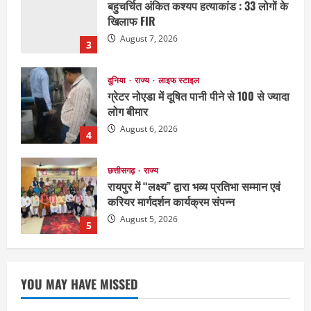
ग्रेटर नोएडा में दूषित पानी पीने से 100 से ज्यादा
लोग बीमार
August 6, 2026
4
छत्तीसगढ़
राज्य
रायपुर में “लक्ष्य” द्वारा भव्य प्रतिभा सम्मान एवं
करियर मार्गदर्शन कार्यक्रम संपन्न
August 5, 2026
5
अपराध
छत्तीसगढ़
बहन ने कारोबारी भाई पर लगाया करोड़ों रुपये
की धोखाधड़ी का आरोप
August 7, 2026
1
छत्तीसगढ़
राज्य
लाइफ स्टाइल
मोहला-मानपुर में फिर बाघ की दस्तक, बैल पर
YOU MAY HAVE MISSED
हमले से ग्रामीणों में दहशत
August 7, 2026