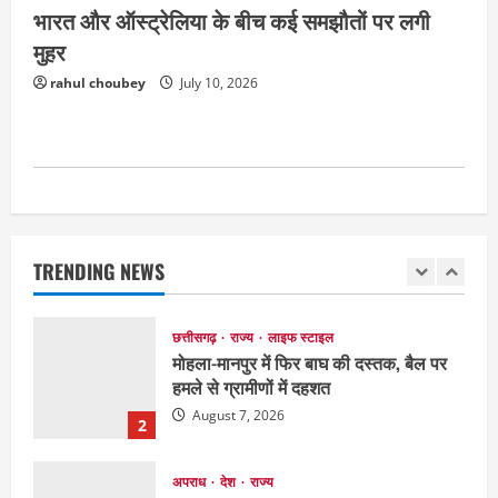
भारत और ऑस्ट्रेलिया के बीच कई समझौतों पर लगी
मुहर
अपराध
छत्तीसगढ़
बहन ने कारोबारी भाई पर लगाया करोड़ों रुपये
rahul choubey
July 10, 2026
की धोखाधड़ी का आरोप
August 7, 2026
1
छत्तीसगढ़
राज्य
लाइफ स्टाइल
मोहला-मानपुर में फिर बाघ की दस्तक, बैल पर
हमले से ग्रामीणों में दहशत
TRENDING NEWS
August 7, 2026
2
अपराध
देश
राज्य
बहुचर्चित अंकित कश्यप हत्याकांड : 33 लोगों के
खिलाफ FIR
August 7, 2026
3
दुनिया
राज्य
लाइफ स्टाइल