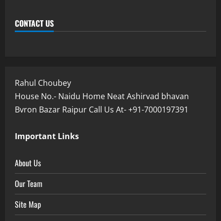
CONTACT US
Rahul Choubey
House No.- Naidu Home Neat Ashirvad bhavan
Bvron Bazar Raipur Call Us At- +91-7000197391
Important Links
About Us
Our Team
Site Map