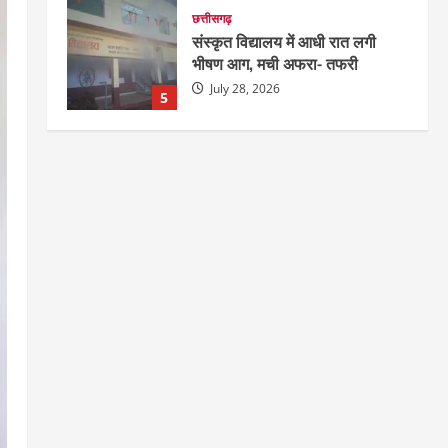
छत्तीसगढ़
संस्कृत विद्यालय में आधी रात लगी
भीषण आग, मची अफरा- तफरी
July 28, 2026
5
दुनिया
राज्य
लाइफ स्टाइल
ग्रेटर नोएडा में दूषित पानी पीने से 100
से ज्यादा लोग बीमार
August 6, 2026
1
छत्तीसगढ़
राज्य
रायपुर में “लक्ष्य” द्वारा भव्य प्रतिभा
सम्मान एवं करियर मार्गदर्शन कार्यक्रम
संपन्न
2
August 5, 2026
छत्तीसगढ़
राज्य
लाइफ स्टाइल
भोरमदेव कॉरिडोर को मिलेगी रफ्तार,
लालपुर–सरोधा मार्ग के चौड़ीकरण का