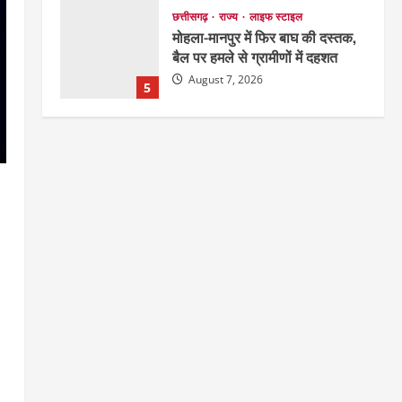
छत्तीसगढ़
राज्य
लाइफ स्टाइल
मोहला-मानपुर में फिर बाघ की दस्तक,
बैल पर हमले से ग्रामीणों में दहशत
August 7, 2026
5
छत्तीसगढ़
राजनीति
151 किमी विधायक भावना बोहरा करेंगी
अमरकंटक से भोरमदेव तक पदयात्रा
August 8, 2026
1
EDUCATION
छत्तीसगढ़
राज्य
लाइफ स्टाइल
मैक में इंटीरियर डिजाइन विभाग ने
मनाया राष्ट्रीय हथकरघा दिवस
2
August 7, 2026
छत्तीसगढ़
राज्य
लाइफ स्टाइल
एक रक्तदान , दोस्ती के नाम