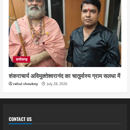
छत्तीसगढ़
शंकराचार्य अविमुक्तेश्वरानंद का चातुर्मास्य ग्राम सलधा में
rahul choubey
July 28, 2026
CONTACT US