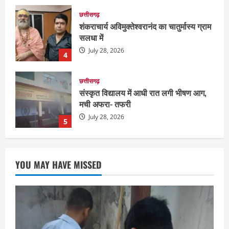
छत्तीसगढ़
संस्कृत विद्यालय में आधी रात लगी भीषण आग,
मची अफरा- तफरी
July 28, 2026
5
दुनिया
राज्य
लाइफ स्टाइल
ग्रेटर नोएडा में दूषित पानी पीने से 100 से ज्यादा
लोग बीमार
August 6, 2026
1
छत्तीसगढ़
राज्य
रायपुर में “लक्ष्य” द्वारा भव्य प्रतिभा सम्मान एवं
YOU MAY HAVE MISSED
करियर मार्गदर्शन कार्यक्रम संपन्न
August 5, 2026
2
छत्तीसगढ़
राज्य
लाइफ स्टाइल
भोरमदेव कॉरिडोर को मिलेगी रफ्तार, लालपुर–