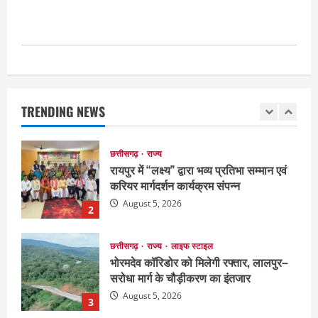
लोग बीमार
August 6, 2026
1
छत्तीसगढ़
राज्य
रायपुर में “लक्ष्य” द्वारा भव्य प्रतिभा सम्मान एवं
करियर मार्गदर्शन कार्यक्रम संपन्न
TRENDING NEWS
August 5, 2026
2
छत्तीसगढ़
राज्य
लाइफ स्टाइल
भोरमदेव कॉरिडोर को मिलेगी रफ्तार, लालपुर–
सरोधा मार्ग के चौड़ीकरण का इंतजार
August 5, 2026
3
छत्तीसगढ़
शंकराचार्य अविमुक्तेश्वरानंद का चातुर्मास्य ग्राम
सलधा में
July 28, 2026
4