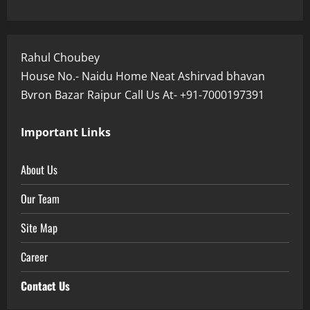
Rahul Choubey
House No.- Naidu Home Neat Ashirvad bhavan
Bvron Bazar Raipur Call Us At- +91-7000197391
Important Links
About Us
Our Team
Site Map
Career
Contact Us