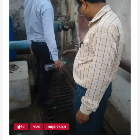
सरोधा मार्ग के चौड़ीकरण का इंतजार
August 5, 2026
3
छत्तीसगढ़
शंकराचार्य अविमुक्तेश्वरानंद का चातुर्मास्य ग्राम
सलधा में
July 28, 2026
4
दुनिया
राज्य
लाइफ स्टाइल