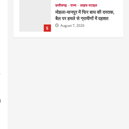
छत्तीसगढ़
राज्य
लाइफ स्टाइल
मोहला-मानपुर में फिर बाघ की दस्तक,
बैल पर हमले से ग्रामीणों में दहशत
August 7, 2026
5
छत्तीसगढ़
राजनीति
151 किमी विधायक भावना बोहरा करेंगी
अमरकंटक से भोरमदेव तक पदयात्रा
August 8, 2026
1
र
EDUCATION
छत्तीसगढ़
राज्य
लाइफ स्टाइल
मैक में इंटीरियर डिजाइन विभाग ने
मनाया राष्ट्रीय हथकरघा दिवस
ल
2
August 7, 2026
छत्तीसगढ़
राज्य
लाइफ स्टाइल
एक रक्तदान , दोस्ती के नाम