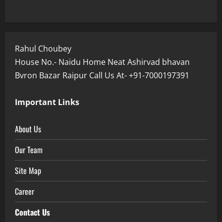
Rahul Choubey
House No.- Naidu Home Neat Ashirvad bhavan
Bvron Bazar Raipur Call Us At- +91-7000197391
Important Links
About Us
Our Team
Site Map
Career
Contact Us