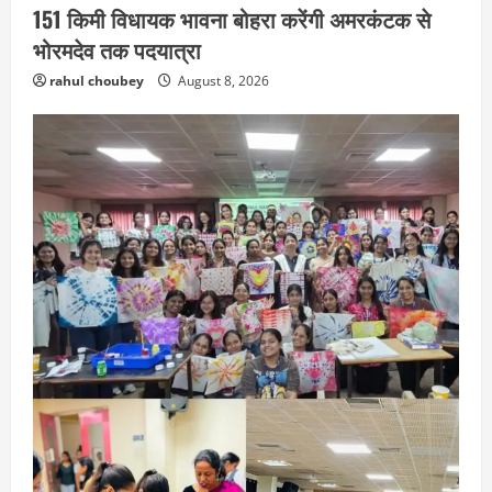
151 किमी विधायक भावना बोहरा करेंगी अमरकंटक से
भोरमदेव तक पदयात्रा
rahul choubey
August 8, 2026
EDUCATION
छत्तीसगढ़
राज्य
लाइफ स्टाइल
मैक में इंटीरियर डिजाइन विभाग ने मनाया
राष्ट्रीय हथकरघा दिवस
August 7, 2026
2
छत्तीसगढ़
राज्य
लाइफ स्टाइल
एक रक्तदान , दोस्ती के नाम