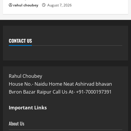
rahul choubey
August 7, 2026
CONTACT US
Rahul Choubey
House No.- Naidu Home Neat Ashirvad bhavan
Bvron Bazar Raipur Call Us At- +91-7000197391
Important Links
About Us