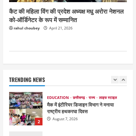
August 7, 2026
5
कैट की महिला विंग की प्रदेश अध्यक्ष मधु अरोरा नेशनल
को-ऑर्डिनेटर के रूप में सम्मानित
छत्तीसगढ़
राजनीति
151 किमी विधायक भावना बोहरा करेंगी
rahul choubey
April 21, 2026
अमरकंटक से भोरमदेव तक पदयात्रा
August 8, 2026
1
EDUCATION
छत्तीसगढ़
राज्य
लाइफ स्टाइल
मैक में इंटीरियर डिजाइन विभाग ने मनाया
राष्ट्रीय हथकरघा दिवस
TRENDING NEWS
August 7, 2026
2
छत्तीसगढ़
राज्य
लाइफ स्टाइल
एक रक्तदान , दोस्ती के नाम
August 7, 2026
3