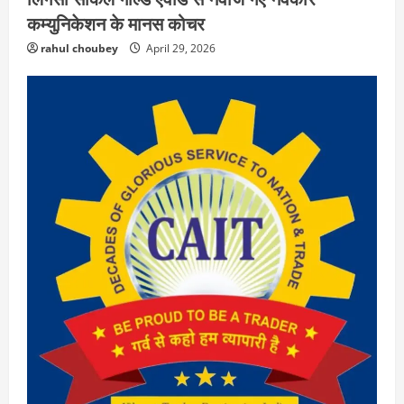
कम्युनिकेशन के मानस कोचर
rahul choubey
April 29, 2026
EDUCATION
छत्तीसगढ़
राज्य
लाइफ स्टाइल