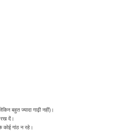
िन बहुत ज्यादा गाढ़ी नहीं)।
रख दें।
ि कोई गांठ न रहे।