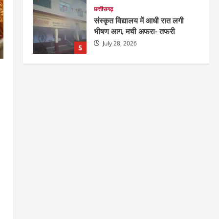
भीषण आग, मची अफरा- तफरी
July 28, 2026
5
दुनिया
राज्य
लाइफ स्टाइल
ग्रेटर नोएडा में दूषित पानी पीने से 100
से ज्यादा लोग बीमार
August 6, 2026
1
छत्तीसगढ़
राज्य
रायपुर में “लक्ष्य” द्वारा भव्य प्रतिभा
सम्मान एवं करियर मार्गदर्शन कार्यक्रम
संपन्न
2
August 5, 2026
छत्तीसगढ़
राज्य
लाइफ स्टाइल
भोरमदेव कॉरिडोर को मिलेगी रफ्तार,
लालपुर–सरोधा मार्ग के चौड़ीकरण का
इंतजार
3
August 5, 2026