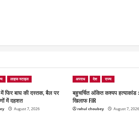
्य
लाइफ स्टाइल
अपराध
देश
राज्य
 में फिर बाघ की दस्तक, बैल पर
बहुचर्चित अंकित कश्यप हत्याकांड :
णों में दहशत
खिलाफ FIR
bey
August 7, 2026
rahul choubey
August 7, 202