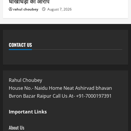
धोखाधड़ी का आरोप
rahul choubey
August 7, 2026
CONTACT US
Rahul Choubey
House No.- Naidu Home Neat Ashirvad bhavan
Bvron Bazar Raipur Call Us At- +91-7000197391
Important Links
About Us