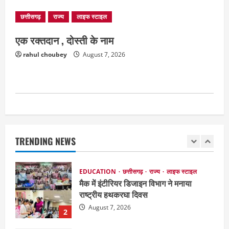
August 7, 2026
5
छत्तीसगढ़
राज्य
लाइफ स्टाइल
एक रक्तदान , दोस्ती के नाम
छत्तीसगढ़
राजनीति
151 किमी विधायक भावना बोहरा करेंगी
rahul choubey
August 7, 2026
अमरकंटक से भोरमदेव तक पदयात्रा
August 8, 2026
1
EDUCATION
छत्तीसगढ़
राज्य
लाइफ स्टाइल
मैक में इंटीरियर डिजाइन विभाग ने मनाया
राष्ट्रीय हथकरघा दिवस
TRENDING NEWS
August 7, 2026
2
छत्तीसगढ़
राज्य
लाइफ स्टाइल
एक रक्तदान , दोस्ती के नाम
August 7, 2026
3