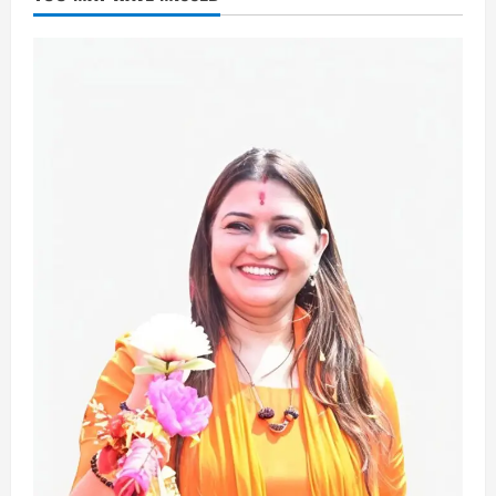
राष्ट्रीय हथकरघा दिवस
August 7, 2026
2
छत्तीसगढ़
राज्य
लाइफ स्टाइल
एक रक्तदान , दोस्ती के नाम
August 7, 2026
3
अपराध
छत्तीसगढ़
बहन ने कारोबारी भाई पर लगाया करोड़ों रुपये
की धोखाधड़ी का आरोप
August 7, 2026
4