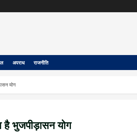
इल
अपराध
राजनीति
ड़ासन योग
ा है भुजपीड़ासन योग