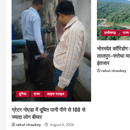
छत्तीसगढ़
राज्य
भोरमदेव कॉरिडोर क
लालपुर–सरोधा मार
इंतजार
rahul choubey
दुनिया
राज्य
लाइफ स्टाइल
ग्रेटर नोएडा में दूषित पानी पीने से 100 से
ज्यादा लोग बीमार
rahul choubey
August 6, 2026