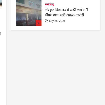
छत्तीसगढ़
संस्कृत विद्यालय में आधी रात लगी
भीषण आग, मची अफरा- तफरी
July 28, 2026
5
त
दुनिया
राज्य
लाइफ स्टाइल
ग्रेटर नोएडा में दूषित पानी पीने से 100
से ज्यादा लोग बीमार
August 6, 2026
1
छत्तीसगढ़
राज्य
रायपुर में “लक्ष्य” द्वारा भव्य प्रतिभा
सम्मान एवं करियर मार्गदर्शन कार्यक्रम
संपन्न
2
August 5, 2026
छत्तीसगढ़
राज्य
लाइफ स्टाइल
भोरमदेव कॉरिडोर को मिलेगी रफ्तार,
लालपुर–सरोधा मार्ग के चौड़ीकरण का