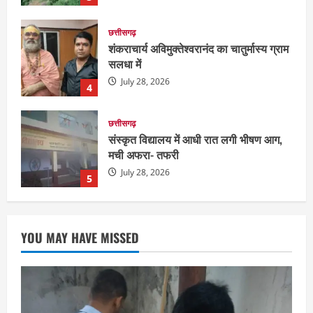
छत्तीसगढ़
संस्कृत विद्यालय में आधी रात लगी भीषण आग,
मची अफरा- तफरी
July 28, 2026
5
दुनिया
राज्य
लाइफ स्टाइल
ग्रेटर नोएडा में दूषित पानी पीने से 100 से ज्यादा
लोग बीमार
August 6, 2026
1
छत्तीसगढ़
राज्य
रायपुर में “लक्ष्य” द्वारा भव्य प्रतिभा सम्मान एवं
YOU MAY HAVE MISSED
करियर मार्गदर्शन कार्यक्रम संपन्न
August 5, 2026
2
छत्तीसगढ़
राज्य
लाइफ स्टाइल