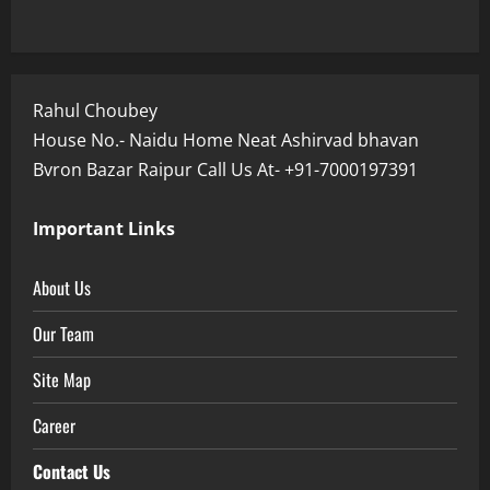
Rahul Choubey
House No.- Naidu Home Neat Ashirvad bhavan
Bvron Bazar Raipur Call Us At- +91-7000197391
Important Links
About Us
Our Team
Site Map
Career
Contact Us