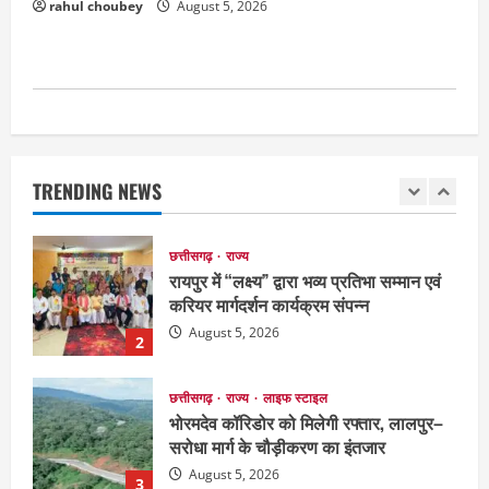
rahul choubey
August 5, 2026
लोग बीमार
August 6, 2026
1
छत्तीसगढ़
राज्य
रायपुर में “लक्ष्य” द्वारा भव्य प्रतिभा सम्मान एवं
करियर मार्गदर्शन कार्यक्रम संपन्न
TRENDING NEWS
August 5, 2026
2
छत्तीसगढ़
राज्य
लाइफ स्टाइल
भोरमदेव कॉरिडोर को मिलेगी रफ्तार, लालपुर–
सरोधा मार्ग के चौड़ीकरण का इंतजार
August 5, 2026
3
छत्तीसगढ़
शंकराचार्य अविमुक्तेश्वरानंद का चातुर्मास्य ग्राम
सलधा में
July 28, 2026
4