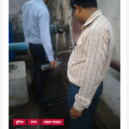
भोरमदेव कॉरिडोर को मिलेगी रफ्तार, लालपुर–
सरोधा मार्ग के चौड़ीकरण का इंतजार
August 5, 2026
3
छत्तीसगढ़
शंकराचार्य अविमुक्तेश्वरानंद का चातुर्मास्य ग्राम
सलधा में
July 28, 2026
4
दुनिया
राज्य
लाइफ स्टाइल