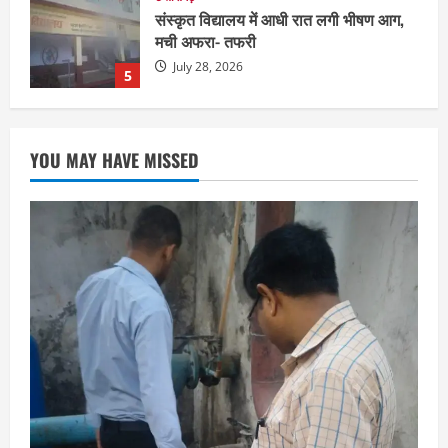
ग्रेटर नोएडा में दूषित पानी पीने से 100 से ज्यादा
लोग बीमार
August 6, 2026
1
छत्तीसगढ़
राज्य
रायपुर में “लक्ष्य” द्वारा भव्य प्रतिभा सम्मान एवं
YOU MAY HAVE MISSED
करियर मार्गदर्शन कार्यक्रम संपन्न
August 5, 2026
2
छत्तीसगढ़
राज्य
लाइफ स्टाइल
भोरमदेव कॉरिडोर को मिलेगी रफ्तार, लालपुर–
सरोधा मार्ग के चौड़ीकरण का इंतजार
August 5, 2026
3
छत्तीसगढ़
शंकराचार्य अविमुक्तेश्वरानंद का चातुर्मास्य ग्राम
सलधा में