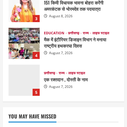
मैक में इंटीरियर डिजाइन विभाग ने मनाया
राष्ट्रीय हथकरघा दिवस
August 7, 2026
4
छत्तीसगढ़
राज्य
लाइफ स्टाइल
एक रक्तदान , दोस्ती के नाम
August 7, 2026
5
Court
Jharkhand
National
JPSC विवाद के बीच राजभवन का बड़ा फैसला,
जाने क्या ?
August 9, 2026
1
छत्तीसगढ़
राज्य
राजनीतिक दांव-पेंच के लिहाज से अहम
YOU MAY HAVE MISSED
मनेंद्रगढ़ में डीएफओ का तबादला चर्चा में
August 9, 2026