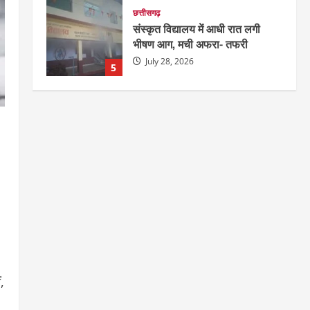
छत्तीसगढ़
संस्कृत विद्यालय में आधी रात लगी
भीषण आग, मची अफरा- तफरी
July 28, 2026
5
दुनिया
राज्य
लाइफ स्टाइल
ग्रेटर नोएडा में दूषित पानी पीने से 100
से ज्यादा लोग बीमार
August 6, 2026
1
छत्तीसगढ़
राज्य
रायपुर में “लक्ष्य” द्वारा भव्य प्रतिभा
सम्मान एवं करियर मार्गदर्शन कार्यक्रम
संपन्न
2
August 5, 2026
छत्तीसगढ़
राज्य
लाइफ स्टाइल
,
भोरमदेव कॉरिडोर को मिलेगी रफ्तार,
लालपुर–सरोधा मार्ग के चौड़ीकरण का