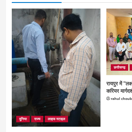
छत्तीसगढ़
रायपुर में “लक्
करियर मार्गदर्
rahul chou
दुनिया
राज्य
लाइफ स्टाइल