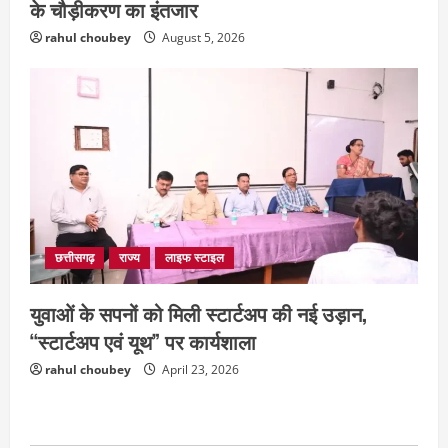
के चौड़ीकरण का इंतजार
August 5, 2026
3
rahul choubey
August 5, 2026
छत्तीसगढ़
शंकराचार्य अविमुक्तेश्वरानंद का चातुर्मास्य ग्राम
सलधा में
July 28, 2026
4
छत्तीसगढ़
संस्कृत विद्यालय में आधी रात लगी भीषण आग,
मची अफरा- तफरी
छत्तीसगढ़
राज्य
लाइफ स्टाइल
July 28, 2026
5
युवाओं के सपनों को मिली स्टार्टअप की नई उड़ान,
“स्टार्टअप एवं यूथ” पर कार्यशाला
दुनिया
राज्य
लाइफ स्टाइल
ग्रेटर नोएडा में दूषित पानी पीने से 100 से ज्यादा
rahul choubey
April 23, 2026
लोग बीमार
August 6, 2026
1