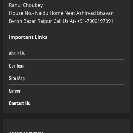
Rahul Choubey
House No.- Naidu Home Neat Ashirvad bhavan
Bvron Bazar Raipur Call Us At- +91-7000197391
Important Links
About Us
Our Team
Site Map
Career
Contact Us