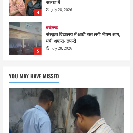
मची अफरा- तफरी
July 28, 2026
5
दुनिया
राज्य
लाइफ स्टाइल
ग्रेटर नोएडा में दूषित पानी पीने से 100 से ज्यादा
लोग बीमार
August 6, 2026
1
छत्तीसगढ़
राज्य
रायपुर में “लक्ष्य” द्वारा भव्य प्रतिभा सम्मान एवं
YOU MAY HAVE MISSED
करियर मार्गदर्शन कार्यक्रम संपन्न
August 5, 2026
2
छत्तीसगढ़
राज्य
लाइफ स्टाइल
भोरमदेव कॉरिडोर को मिलेगी रफ्तार, लालपुर–
सरोधा मार्ग के चौड़ीकरण का इंतजार
August 5, 2026
3