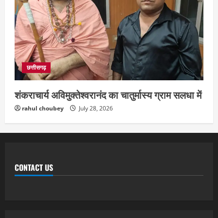
छत्तीसगढ़
शंकराचार्य अविमुक्तेश्वरानंद का चातुर्मास्य ग्राम सलधा में
rahul choubey
July 28, 2026
CONTACT US