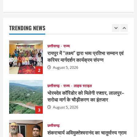
छत्तीसगढ़
राज्य
रायपुर में “लक्ष्य” द्वारा भव्य प्रतिभा सम्मान एवं
करियर मार्गदर्शन कार्यक्रम संपन्न
TRENDING NEWS
August 5, 2026
2
छत्तीसगढ़
राज्य
लाइफ स्टाइल
भोरमदेव कॉरिडोर को मिलेगी रफ्तार, लालपुर–
सरोधा मार्ग के चौड़ीकरण का इंतजार
August 5, 2026
3
छत्तीसगढ़
शंकराचार्य अविमुक्तेश्वरानंद का चातुर्मास्य ग्राम
सलधा में
July 28, 2026
4
छत्तीसगढ़
संस्कृत विद्यालय में आधी रात लगी भीषण आग,