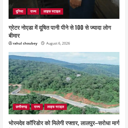
दुनिया
राज्य
लाइफ स्टाइल
ग्रेटर नोएडा में दूषित पानी पीने से 100 से ज्यादा लोग
बीमार
rahul choubey
August 6, 2026
छत्तीसगढ़
राज्य
रायपुर में “लक्ष्य” द्वारा भव्य प्रतिभा सम्मान एवं
करियर मार्गदर्शन कार्यक्रम संपन्न
August 5, 2026
2
छत्तीसगढ़
राज्य
लाइफ स्टाइल
छत्तीसगढ़
राज्य
लाइफ स्टाइल
भोरमदेव कॉरिडोर को मिलेगी रफ्तार, लालपुर–
भोरमदेव कॉरिडोर को मिलेगी रफ्तार, लालपुर–सरोधा मार्ग
सरोधा मार्ग के चौड़ीकरण का इंतजार