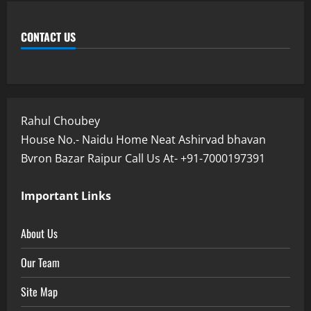
CONTACT US
Rahul Choubey
House No.- Naidu Home Neat Ashirvad bhavan
Bvron Bazar Raipur Call Us At- +91-7000197391
Important Links
About Us
Our Team
Site Map