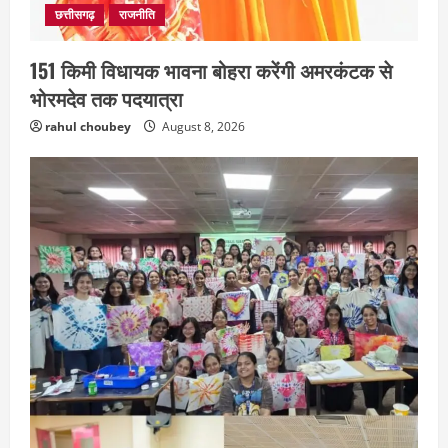
छत्तीसगढ़
राजनीति
151 किमी विधायक भावना बोहरा करेंगी अमरकंटक से
भोरमदेव तक पदयात्रा
rahul choubey
August 8, 2026
EDUCATION
छत्तीसगढ़
राज्य
लाइफ स्टाइल
मैक में इंटीरियर डिजाइन विभाग ने मनाया
राष्ट्रीय हथकरघा दिवस
August 7, 2026
2