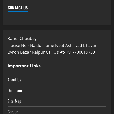
CONTACT US
Rahul Choubey
House No.- Naidu Home Neat Ashirvad bhavan
Bvron Bazar Raipur Call Us At- +91-7000197391
Important Links
About Us
Our Team
Site Map
Career