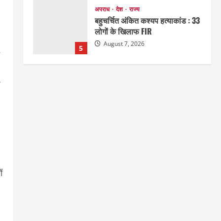
अपराध
देश
राज्य
बहुचर्चित अंकित कश्यप हत्याकांड : 33
लोगों के खिलाफ FIR
August 7, 2026
5
EDUCATION
छत्तीसगढ़
राज्य
लाइफ स्टाइल
मैक में इंटीरियर डिजाइन विभाग ने
मनाया राष्ट्रीय हथकरघा दिवस
1
August 7, 2026
छत्तीसगढ़
राज्य
लाइफ स्टाइल
एक रक्तदान , दोस्ती के नाम
August 7, 2026
ं
2
अपराध
छत्तीसगढ़
बहन ने कारोबारी भाई पर लगाया करोड़ों