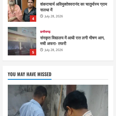
संस्कृत विद्यालय में आधी रात लगी भीषण आग,
मची अफरा- तफरी
July 28, 2026
5
दुनिया
राज्य
लाइफ स्टाइल
ग्रेटर नोएडा में दूषित पानी पीने से 100 से ज्यादा
लोग बीमार
August 6, 2026
1
छत्तीसगढ़
राज्य
रायपुर में “लक्ष्य” द्वारा भव्य प्रतिभा सम्मान एवं
YOU MAY HAVE MISSED
करियर मार्गदर्शन कार्यक्रम संपन्न
August 5, 2026
2
छत्तीसगढ़
राज्य
लाइफ स्टाइल
भोरमदेव कॉरिडोर को मिलेगी रफ्तार, लालपुर–
सरोधा मार्ग के चौड़ीकरण का इंतजार