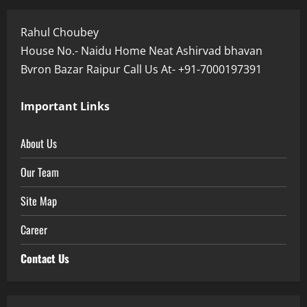
Rahul Choubey
House No.- Naidu Home Neat Ashirvad bhavan
Bvron Bazar Raipur Call Us At- +91-7000197391
Important Links
About Us
Our Team
Site Map
Career
Contact Us