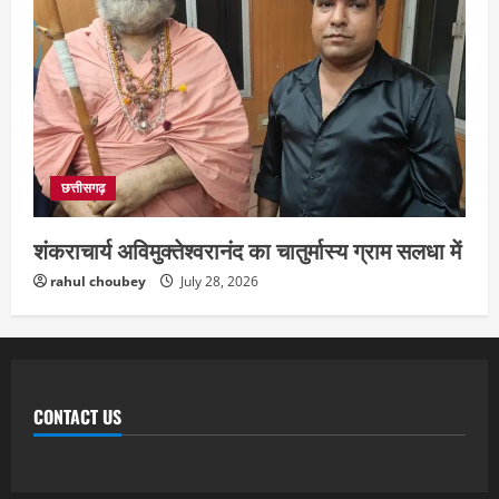
छत्तीसगढ़
शंकराचार्य अविमुक्तेश्वरानंद का चातुर्मास्य ग्राम सलधा में
rahul choubey
July 28, 2026
CONTACT US