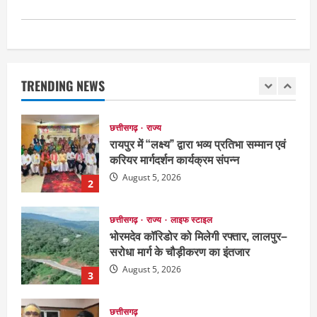
छत्तीसगढ़
राज्य
रायपुर में “लक्ष्य” द्वारा भव्य प्रतिभा सम्मान एवं
करियर मार्गदर्शन कार्यक्रम संपन्न
TRENDING NEWS
August 5, 2026
2
छत्तीसगढ़
राज्य
लाइफ स्टाइल
भोरमदेव कॉरिडोर को मिलेगी रफ्तार, लालपुर–
सरोधा मार्ग के चौड़ीकरण का इंतजार
August 5, 2026
3
छत्तीसगढ़
शंकराचार्य अविमुक्तेश्वरानंद का चातुर्मास्य ग्राम
सलधा में
July 28, 2026
4
छत्तीसगढ़