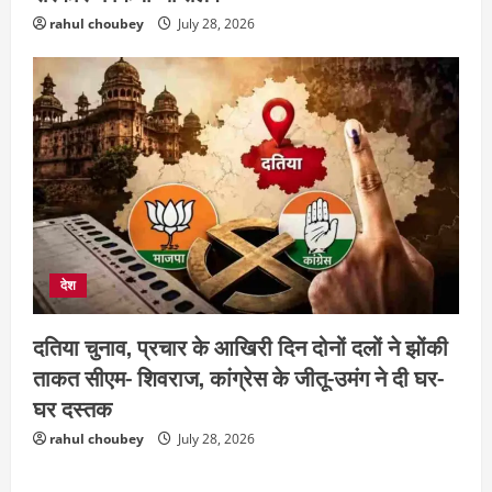
भोरमदेव कॉरिडोर को मिलेगी रफ्तार, लालपुर–
सरोधा मार्ग के चौड़ीकरण का इंतजार
rahul choubey
July 28, 2026
August 5, 2026
3
छत्तीसगढ़
शंकराचार्य अविमुक्तेश्वरानंद का चातुर्मास्य ग्राम
सलधा में
July 28, 2026
4
छत्तीसगढ़
संस्कृत विद्यालय में आधी रात लगी भीषण आग,
देश
मची अफरा- तफरी
दतिया चुनाव, प्रचार के आखिरी दिन दोनों दलों ने झोंकी
July 28, 2026
5
ताकत सीएम- शिवराज, कांग्रेस के जीतू-उमंग ने दी घर-
घर दस्तक
दुनिया
राज्य
लाइफ स्टाइल
ग्रेटर नोएडा में दूषित पानी पीने से 100 से ज्यादा
rahul choubey
July 28, 2026
लोग बीमार
August 6, 2026
1