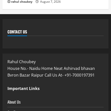
rahul choubey
August 7, 2026
CONTACT US
Rahul Choubey
House No.- Naidu Home Neat Ashirvad bhavan
Bvron Bazar Raipur Call Us At- +91-7000197391
Important Links
About Us