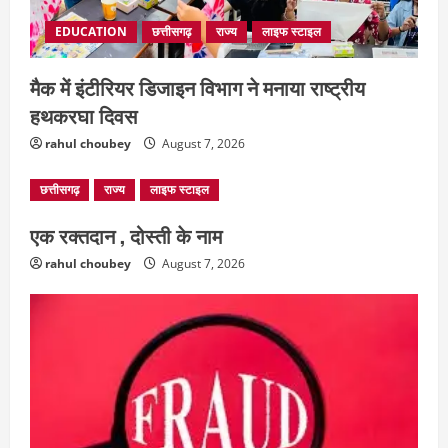
EDUCATION
छत्तीसगढ़
राज्य
लाइफ स्टाइल
मैक में इंटीरियर डिजाइन विभाग ने मनाया राष्ट्रीय
हथकरघा दिवस
छत्तीसगढ़
राज्य
लाइफ स्टाइल
rahul choubey
August 7, 2026
एक रक्तदान , दोस्ती के नाम
August 7, 2026
छत्तीसगढ़
राज्य
लाइफ स्टाइल
2
एक रक्तदान , दोस्ती के नाम
अपराध
छत्तीसगढ़
rahul choubey
August 7, 2026
बहन ने कारोबारी भाई पर लगाया करोड़ों रुपये
की धोखाधड़ी का आरोप
August 7, 2026
3
छत्तीसगढ़
राज्य
लाइफ स्टाइल
मोहला-मानपुर में फिर बाघ की दस्तक, बैल पर
हमले से ग्रामीणों में दहशत