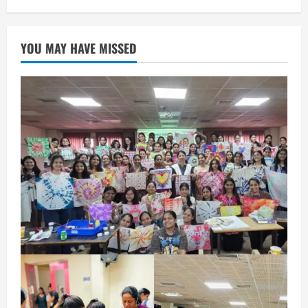
August 7, 2026
1
YOU MAY HAVE MISSED
छत्तीसगढ़
राज्य
लाइफ स्टाइल
एक रक्तदान , दोस्ती के नाम
August 7, 2026
2
अपराध
छत्तीसगढ़
बहन ने कारोबारी भाई पर लगाया करोड़ों रुपये
की धोखाधड़ी का आरोप
August 7, 2026
3
छत्तीसगढ़
राज्य
लाइफ स्टाइल
मोहला-मानपुर में फिर बाघ की दस्तक, बैल पर
हमले से ग्रामीणों में दहशत
August 7, 2026
4