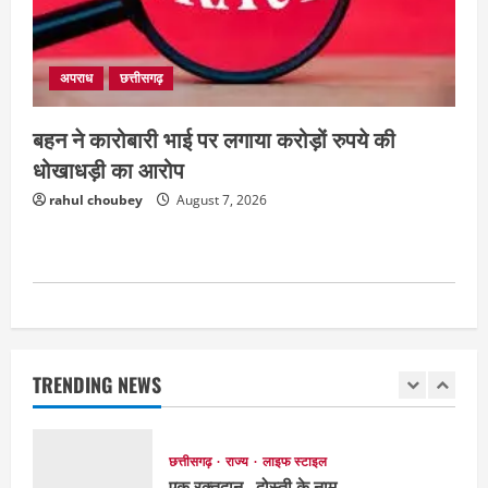
August 7, 2026
4
अपराध
देश
राज्य
अपराध
छत्तीसगढ़
बहुचर्चित अंकित कश्यप हत्याकांड : 33 लोगों के
खिलाफ FIR
बहन ने कारोबारी भाई पर लगाया करोड़ों रुपये की
August 7, 2026
5
धोखाधड़ी का आरोप
rahul choubey
August 7, 2026
EDUCATION
छत्तीसगढ़
राज्य
लाइफ स्टाइल
मैक में इंटीरियर डिजाइन विभाग ने मनाया
राष्ट्रीय हथकरघा दिवस
August 7, 2026
1
छत्तीसगढ़
राज्य
लाइफ स्टाइल
TRENDING NEWS
एक रक्तदान , दोस्ती के नाम
August 7, 2026
2