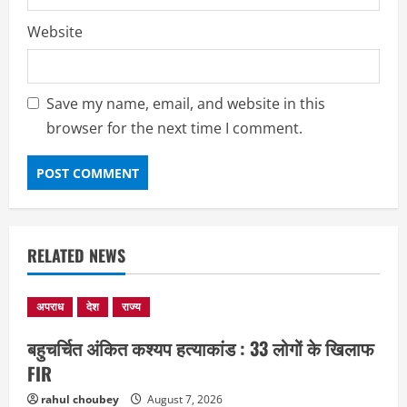
Website
Save my name, email, and website in this
browser for the next time I comment.
RELATED NEWS
अपराध
देश
राज्य
EDUCATION
छत्तीसगढ़
राज्य
लाइफ स्टाइल
बहुचर्चित अंकित कश्यप हत्याकांड : 33 लोगों के खिलाफ
मैक में इंटीरियर डिजाइन विभाग ने मनाया
FIR
राष्ट्रीय हथकरघा दिवस
rahul choubey
August 7, 2026
August 7, 2026