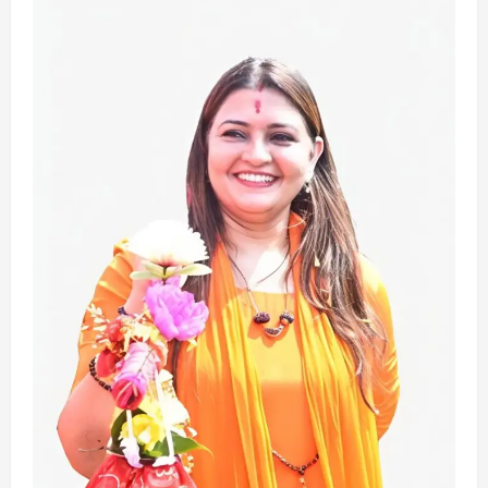
छत्तीसगढ़
राज्य
लाइफ स्टाइल
एक रक्तदान , दोस्ती के नाम
August 7, 2026
3
अपराध
छत्तीसगढ़
बहन ने कारोबारी भाई पर लगाया करोड़ों रुपये
की धोखाधड़ी का आरोप
August 7, 2026
4