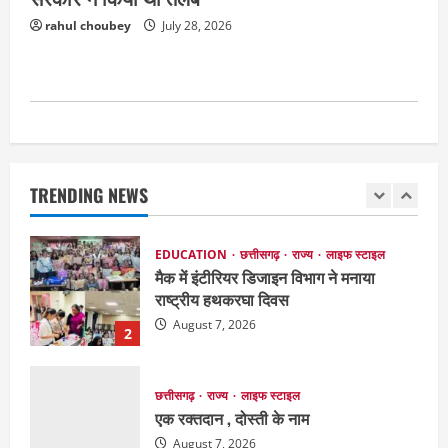
151 किमी विधायक भावना बोहरा करेंगी
rahul choubey
July 28, 2026
अमरकंटक से भोरमदेव तक पदयात्रा
August 8, 2026
1
EDUCATION
छत्तीसगढ़
राज्य
लाइफ स्टाइल
मैक में इंटीरियर डिजाइन विभाग ने मनाया
राष्ट्रीय हथकरघा दिवस
TRENDING NEWS
August 7, 2026
2
छत्तीसगढ़
राज्य
लाइफ स्टाइल
एक रक्तदान , दोस्ती के नाम
August 7, 2026
3
अपराध
छत्तीसगढ़
बहन ने कारोबारी भाई पर लगाया करोड़ों रुपये
की धोखाधड़ी का आरोप