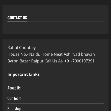
CONTACT US
Rahul Choubey
House No.- Naidu Home Neat Ashirvad bhavan
Bvron Bazar Raipur Call Us At- +91-7000197391
Important Links
About Us
Our Team
Site Map