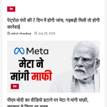
2
देश
छत्तीसगढ़
राज्य
लाइफ स्टाइल
पेट्रोल पंपों की 7 दिन में होगी जांच, गड़बड़ी मिली तो होगी
एक रक्तदान , दोस्ती के नाम
कार्रवाई
August 7, 2026
3
rahul choubey
July 28, 2026
अपराध
छत्तीसगढ़
बहन ने कारोबारी भाई पर लगाया करोड़ों रुपये
की धोखाधड़ी का आरोप
August 7, 2026
4
छत्तीसगढ़
राज्य
लाइफ स्टाइल
मोहला-मानपुर में फिर बाघ की दस्तक, बैल पर
हमले से ग्रामीणों में दहशत
देश
August 7, 2026
5
पीएम मोदी का वीडियो हटाने पर मेटा ने मांगी माफ़ी,
सरकार ने किया था तलब
छत्तीसगढ़
राजनीति