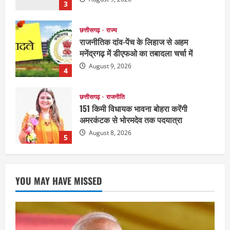
3
छत्तीसगढ़
राज्य
राजनीतिक दांव-पेंच के लिहाज से अहम
मनेंद्रगढ़ में डीएफओ का तबादला चर्चा में
August 9, 2026
4
छत्तीसगढ़
राजनीति
151 किमी विधायक भावना बोहरा करेंगी
अमरकंटक से भोरमदेव तक पदयात्रा
August 8, 2026
5
National
Politics
राजनीति
राज्य
महाराष्ट्र में सियासी हलचल तेज, पीएम मोदी से
YOU MAY HAVE MISSED
मिलेंगे शरद पवार गुट के सांसद
August 10, 2026
1