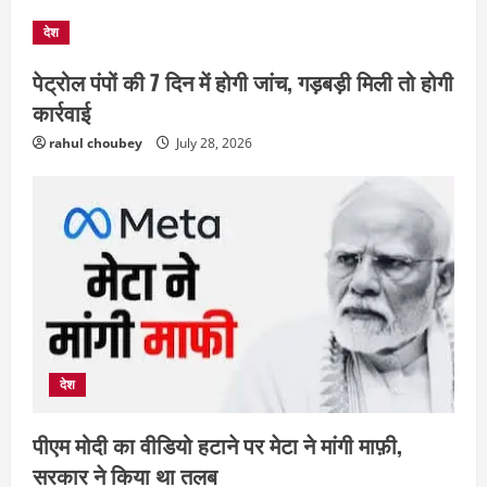
देश
National
parliament
Politics
राजनीति
मानसून सत्र का आखिरी सप्ताह, FCRA बिल
पेट्रोल पंपों की 7 दिन में होगी जांच, गड़बड़ी मिली तो होगी
पर फिर सियासी घमासान के आसार
कार्रवाई
August 10, 2026
2
rahul choubey
July 28, 2026
Court
Jharkhand
National
JPSC विवाद के बीच राजभवन का बड़ा फैसला,
जाने क्या ?
August 9, 2026
3
छत्तीसगढ़
राज्य
राजनीतिक दांव-पेंच के लिहाज से अहम
मनेंद्रगढ़ में डीएफओ का तबादला चर्चा में
देश
August 9, 2026
4
पीएम मोदी का वीडियो हटाने पर मेटा ने मांगी माफ़ी,
सरकार ने किया था तलब
छत्तीसगढ़
राजनीति