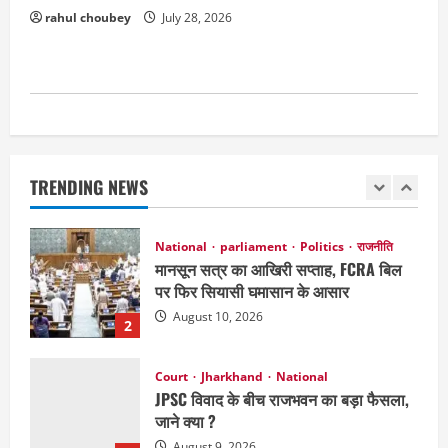
151 किमी विधायक भावना बोहरा करेंगी
rahul choubey
July 28, 2026
अमरकंटक से भोरमदेव तक पदयात्रा
August 8, 2026
5
National
Politics
राजनीति
राज्य
महाराष्ट्र में सियासी हलचल तेज, पीएम मोदी से
मिलेंगे शरद पवार गुट के सांसद
TRENDING NEWS
August 10, 2026
1
National
parliament
Politics
राजनीति
मानसून सत्र का आखिरी सप्ताह, FCRA बिल
पर फिर सियासी घमासान के आसार
August 10, 2026
2
Court
Jharkhand
National
JPSC विवाद के बीच राजभवन का बड़ा फैसला,
जाने क्या ?
August 9, 2026