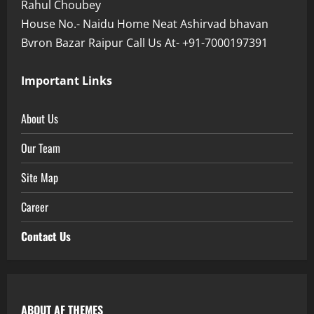
Rahul Choubey
House No.- Naidu Home Neat Ashirvad bhavan
Bvron Bazar Raipur Call Us At- +91-7000197391
Important Links
About Us
Our Team
Site Map
Career
Contact Us
ABOUT AF THEMES