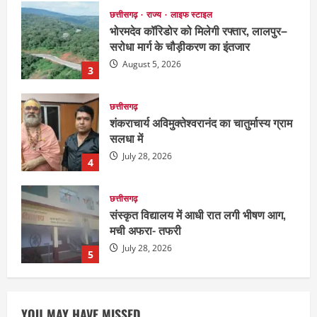
छत्तीसगढ़
शंकराचार्य अविमुक्तेश्वरानंद का चातुर्मास्य ग्राम
सलधा में
July 28, 2026
4
छत्तीसगढ़
संस्कृत विद्यालय में आधी रात लगी भीषण आग,
मची अफरा- तफरी
July 28, 2026
5
दुनिया
राज्य
लाइफ स्टाइल
ग्रेटर नोएडा में दूषित पानी पीने से 100 से ज्यादा
लोग बीमार
August 6, 2026
1
छत्तीसगढ़
राज्य
रायपुर में “लक्ष्य” द्वारा भव्य प्रतिभा सम्मान एवं
YOU MAY HAVE MISSED