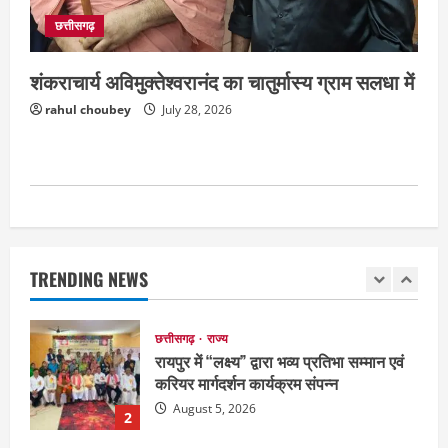
July 28, 2026
छत्तीसगढ़
5
शंकराचार्य अविमुक्तेश्वरानंद का चातुर्मास्य ग्राम सलधा में
दुनिया
राज्य
लाइफ स्टाइल
ग्रेटर नोएडा में दूषित पानी पीने से 100 से ज्यादा
rahul choubey
July 28, 2026
लोग बीमार
August 6, 2026
1
छत्तीसगढ़
राज्य
रायपुर में “लक्ष्य” द्वारा भव्य प्रतिभा सम्मान एवं
करियर मार्गदर्शन कार्यक्रम संपन्न
TRENDING NEWS
August 5, 2026
2
छत्तीसगढ़
राज्य
लाइफ स्टाइल
भोरमदेव कॉरिडोर को मिलेगी रफ्तार, लालपुर–
सरोधा मार्ग के चौड़ीकरण का इंतजार
August 5, 2026
3