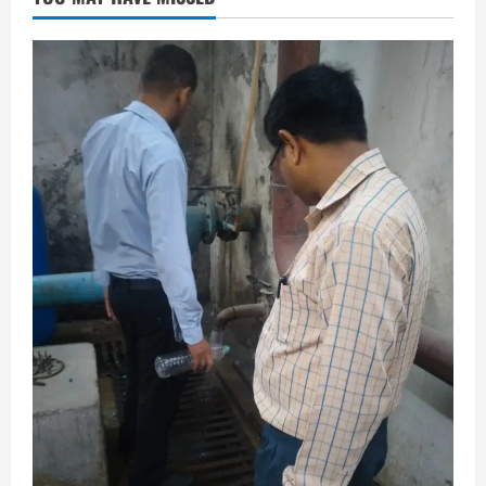
करियर मार्गदर्शन कार्यक्रम संपन्न
August 5, 2026
2
छत्तीसगढ़
राज्य
लाइफ स्टाइल
भोरमदेव कॉरिडोर को मिलेगी रफ्तार, लालपुर–
सरोधा मार्ग के चौड़ीकरण का इंतजार
August 5, 2026
3
छत्तीसगढ़
शंकराचार्य अविमुक्तेश्वरानंद का चातुर्मास्य ग्राम
सलधा में
July 28, 2026
4