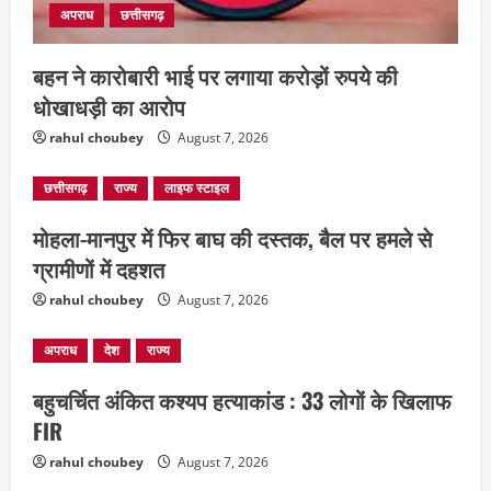
अपराध
छत्तीसगढ़
खिलाफ FIR
August 7, 2026
3
बहन ने कारोबारी भाई पर लगाया करोड़ों रुपये की
धोखाधड़ी का आरोप
दुनिया
राज्य
लाइफ स्टाइल
ग्रेटर नोएडा में दूषित पानी पीने से 100 से ज्यादा
rahul choubey
August 7, 2026
लोग बीमार
छत्तीसगढ़
राज्य
लाइफ स्टाइल
August 6, 2026
4
मोहला-मानपुर में फिर बाघ की दस्तक, बैल पर हमले से
ग्रामीणों में दहशत
rahul choubey
August 7, 2026
अपराध
देश
राज्य
बहुचर्चित अंकित कश्यप हत्याकांड : 33 लोगों के खिलाफ
FIR
rahul choubey
August 7, 2026