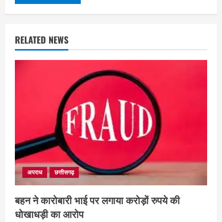
RELATED NEWS
छत्तीसगढ़
राज्य
लाइफ स्टाइल
अपराध
छत्तीसगढ़
मोहला-मानपुर में फिर बाघ की दस्तक, बैल पर
हमले से ग्रामीणों में दहशत
बहन ने कारोबारी भाई पर लगाया करोड़ों रुपये की
August 7, 2026
2
धोखाधड़ी का आरोप