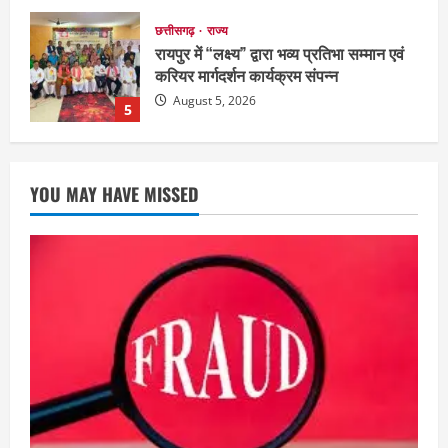
छत्तीसगढ़
राज्य
रायपुर में “लक्ष्य” द्वारा भव्य प्रतिभा सम्मान एवं
करियर मार्गदर्शन कार्यक्रम संपन्न
August 5, 2026
5
अपराध
छत्तीसगढ़
बहन ने कारोबारी भाई पर लगाया करोड़ों रुपये
YOU MAY HAVE MISSED
की धोखाधड़ी का आरोप
August 7, 2026
1
छत्तीसगढ़
राज्य
लाइफ स्टाइल
मोहला-मानपुर में फिर बाघ की दस्तक, बैल पर
हमले से ग्रामीणों में दहशत
August 7, 2026
2
अपराध
देश
राज्य
बहुचर्चित अंकित कश्यप हत्याकांड : 33 लोगों के