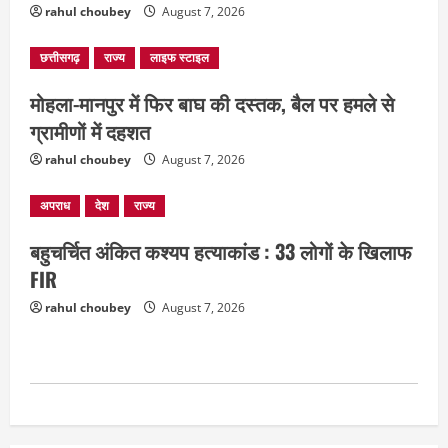
rahul choubey
August 7, 2026
अपराध
देश
राज्य
बहुचर्चित अंकित कश्यप हत्याकांड : 33 लोगों के
छत्तीसगढ़
राज्य
लाइफ स्टाइल
खिलाफ FIR
August 7, 2026
3
मोहला-मानपुर में फिर बाघ की दस्तक, बैल पर हमले से
ग्रामीणों में दहशत
दुनिया
राज्य
लाइफ स्टाइल
rahul choubey
August 7, 2026
ग्रेटर नोएडा में दूषित पानी पीने से 100 से ज्यादा
लोग बीमार
अपराध
देश
राज्य
August 6, 2026
4
बहुचर्चित अंकित कश्यप हत्याकांड : 33 लोगों के खिलाफ
FIR
छत्तीसगढ़
राज्य
रायपुर में “लक्ष्य” द्वारा भव्य प्रतिभा सम्मान एवं
rahul choubey
August 7, 2026
करियर मार्गदर्शन कार्यक्रम संपन्न
August 5, 2026
5
अपराध
छत्तीसगढ़
बहन ने कारोबारी भाई पर लगाया करोड़ों रुपये