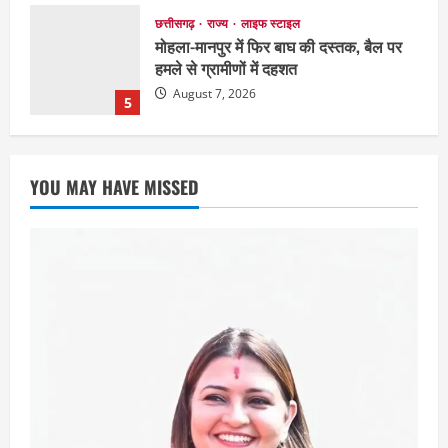
छत्तीसगढ़
राज्य
लाइफ स्टाइल
मोहला-मानपुर में फिर बाघ की दस्तक, बैल पर
हमले से ग्रामीणों में दहशत
August 7, 2026
5
छत्तीसगढ़
राजनीति
151 किमी विधायक भावना बोहरा करेंगी
YOU MAY HAVE MISSED
अमरकंटक से भोरमदेव तक पदयात्रा
August 8, 2026
1
EDUCATION
छत्तीसगढ़
राज्य
लाइफ स्टाइल
मैक में इंटीरियर डिजाइन विभाग ने मनाया
राष्ट्रीय हथकरघा दिवस
August 7, 2026
2
छत्तीसगढ़
राज्य
लाइफ स्टाइल
एक रक्तदान , दोस्ती के नाम