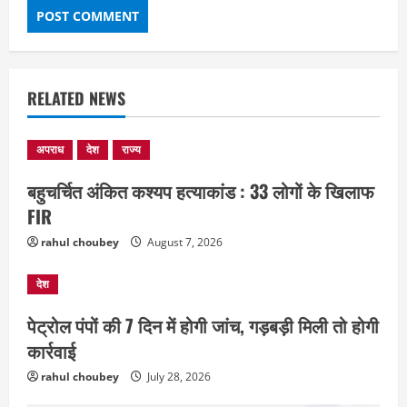
RELATED NEWS
अपराध
देश
राज्य
बहुचर्चित अंकित कश्यप हत्याकांड : 33 लोगों के खिलाफ
FIR
rahul choubey
August 7, 2026
देश
EDUCATION
छत्तीसगढ़
राज्य
लाइफ स्टाइल
मैक में इंटीरियर डिजाइन विभाग ने मनाया
पेट्रोल पंपों की 7 दिन में होगी जांच, गड़बड़ी मिली तो होगी
राष्ट्रीय हथकरघा दिवस
कार्रवाई
August 7, 2026
2
rahul choubey
July 28, 2026