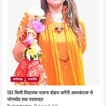
August 7, 2026
3
अपराध
छत्तीसगढ़
बहन ने कारोबारी भाई पर लगाया करोड़ों रुपये
की धोखाधड़ी का आरोप
August 7, 2026
4
छत्तीसगढ़
राजनीति
151 किमी विधायक भावना बोहरा करेंगी अमरकंटक से
भोरमदेव तक पदयात्रा
rahul choubey
August 8, 2026