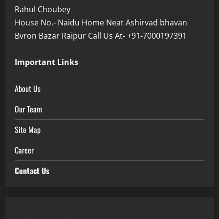
Rahul Choubey
House No.- Naidu Home Neat Ashirvad bhavan
Bvron Bazar Raipur Call Us At- +91-7000197391
Important Links
About Us
Our Team
Site Map
Career
Contact Us