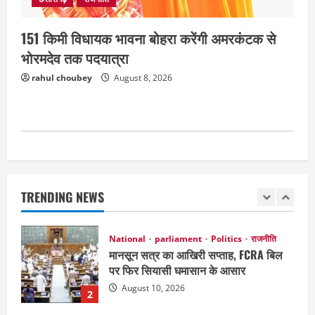
August 9, 2026
4
151 किमी विधायक भावना बोहरा करेंगी अमरकंटक से
भोरमदेव तक पदयात्रा
छत्तीसगढ़
राजनीति
151 किमी विधायक भावना बोहरा करेंगी
rahul choubey
August 8, 2026
अमरकंटक से भोरमदेव तक पदयात्रा
August 8, 2026
5
National
Politics
राजनीति
राज्य
महाराष्ट्र में सियासी हलचल तेज, पीएम मोदी से
मिलेंगे शरद पवार गुट के सांसद
TRENDING NEWS
August 10, 2026
1
National
parliament
Politics
राजनीति
मानसून सत्र का आखिरी सप्ताह, FCRA बिल
पर फिर सियासी घमासान के आसार
August 10, 2026
2