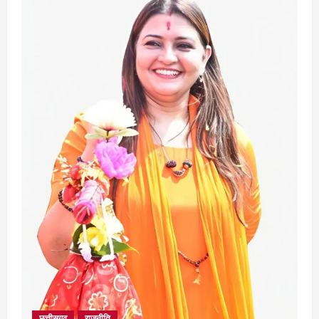
National
parliament
Politics
राजनीति
मानसून सत्र का आखिरी सप्ताह, FCRA बिल
पर फिर सियासी घमासान के आसार
August 10, 2026
2
Court
Jharkhand
National
JPSC विवाद के बीच राजभवन का बड़ा फैसला,
जाने क्या ?
August 9, 2026
3
छत्तीसगढ़
राज्य
राजनीतिक दांव-पेंच के लिहाज से अहम
मनेंद्रगढ़ में डीएफओ का तबादला चर्चा में
छत्तीसगढ़
राजनीति