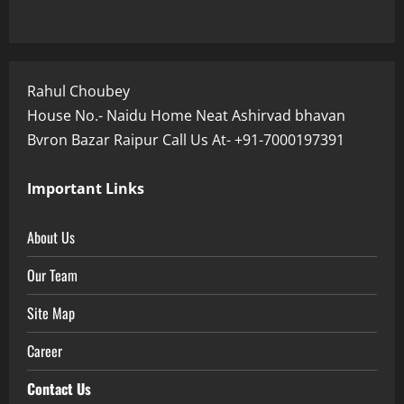
Rahul Choubey
House No.- Naidu Home Neat Ashirvad bhavan
Bvron Bazar Raipur Call Us At- +91-7000197391
Important Links
About Us
Our Team
Site Map
Career
Contact Us