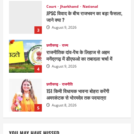
Court
Jharkhand
National
JPSC विवाद के बीच राजभवन का बड़ा फैसला,
जाने क्या ?
August 9, 2026
3
छत्तीसगढ़
राज्य
राजनीतिक दांव-पेंच के लिहाज से अहम
मनेंद्रगढ़ में डीएफओ का तबादला चर्चा में
August 9, 2026
4
छत्तीसगढ़
राजनीति
151 किमी विधायक भावना बोहरा करेंगी
अमरकंटक से भोरमदेव तक पदयात्रा
August 8, 2026
5
National
Politics
राजनीति
राज्य
महाराष्ट्र में सियासी हलचल तेज, पीएम मोदी से
YOU MAY HAVE MISSED