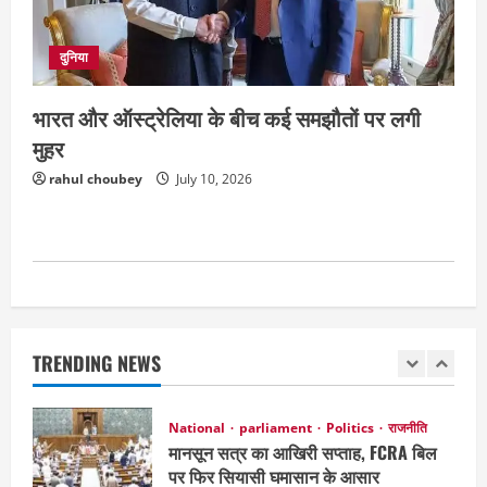
छत्तीसगढ़
राजनीति
151 किमी विधायक भावना बोहरा करेंगी
अमरकंटक से भोरमदेव तक पदयात्रा
दुनिया
August 8, 2026
5
भारत और ऑस्ट्रेलिया के बीच कई समझौतों पर लगी
मुहर
National
Politics
राजनीति
राज्य
महाराष्ट्र में सियासी हलचल तेज, पीएम मोदी से
rahul choubey
July 10, 2026
मिलेंगे शरद पवार गुट के सांसद
August 10, 2026
1
National
parliament
Politics
राजनीति
मानसून सत्र का आखिरी सप्ताह, FCRA बिल
पर फिर सियासी घमासान के आसार
TRENDING NEWS
August 10, 2026
2
Court
Jharkhand
National
JPSC विवाद के बीच राजभवन का बड़ा फैसला,
जाने क्या ?