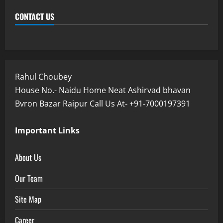
CONTACT US
Rahul Choubey
House No.- Naidu Home Neat Ashirvad bhavan
Bvron Bazar Raipur Call Us At- +91-7000197391
Important Links
About Us
Our Team
Site Map
Career