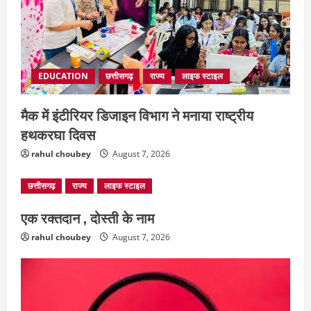
EDUCATION
छत्तीसगढ़
राज्य
लाइफ स्टाइल
मैक में इंटीरियर डिजाइन विभाग ने मनाया राष्ट्रीय
छत्तीसगढ़
राज्य
लाइफ स्टाइल
हथकरघा दिवस
एक रक्तदान , दोस्ती के नाम
rahul choubey
August 7, 2026
August 7, 2026
2
छत्तीसगढ़
राज्य
लाइफ स्टाइल
अपराध
छत्तीसगढ़
एक रक्तदान , दोस्ती के नाम
बहन ने कारोबारी भाई पर लगाया करोड़ों रुपये
की धोखाधड़ी का आरोप
rahul choubey
August 7, 2026
August 7, 2026
3
छत्तीसगढ़
राज्य
लाइफ स्टाइल