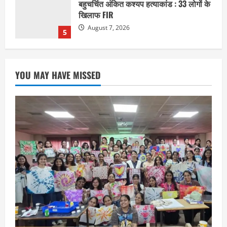
मैक में इंटीरियर डिजाइन विभाग ने मनाया
राष्ट्रीय हथकरघा दिवस
August 7, 2026
1
छत्तीसगढ़
राज्य
लाइफ स्टाइल
YOU MAY HAVE MISSED
एक रक्तदान , दोस्ती के नाम
August 7, 2026
2
अपराध
छत्तीसगढ़
बहन ने कारोबारी भाई पर लगाया करोड़ों रुपये
की धोखाधड़ी का आरोप
August 7, 2026
3
छत्तीसगढ़
राज्य
लाइफ स्टाइल
मोहला-मानपुर में फिर बाघ की दस्तक, बैल पर
हमले से ग्रामीणों में दहशत