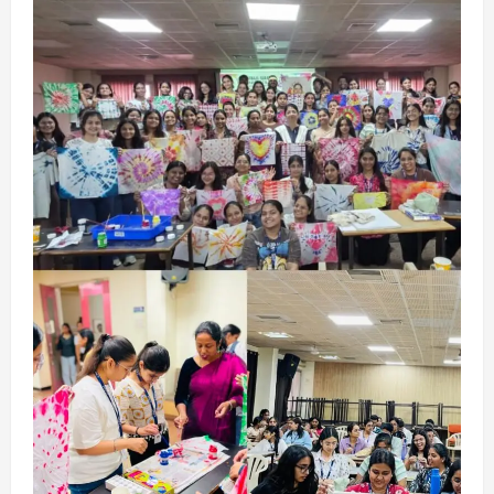
छत्तीसगढ़
राज्य
लाइफ स्टाइल
एक रक्तदान , दोस्ती के नाम
August 7, 2026
2
अपराध
छत्तीसगढ़
बहन ने कारोबारी भाई पर लगाया करोड़ों रुपये
की धोखाधड़ी का आरोप
August 7, 2026
3
छत्तीसगढ़
राज्य
लाइफ स्टाइल
मोहला-मानपुर में फिर बाघ की दस्तक, बैल पर
हमले से ग्रामीणों में दहशत
August 7, 2026
4