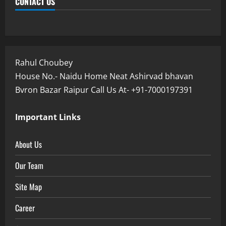
CONTACT US
Rahul Choubey
House No.- Naidu Home Neat Ashirvad bhavan
Bvron Bazar Raipur Call Us At- +91-7000197391
Important Links
About Us
Our Team
Site Map
Career