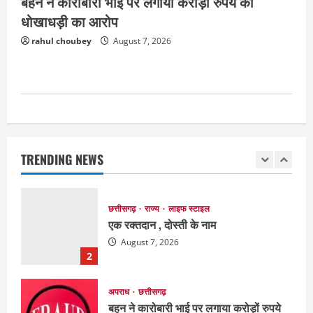
बहन ने कारोबारी भाई पर लगाया करोड़ों रुपये की
धोखाधड़ी का आरोप
अपराध
देश
राज्य
बहुचर्चित अंकित कश्यप हत्याकांड : 33 लोगों के
rahul choubey
August 7, 2026
खिलाफ FIR
August 7, 2026
5
EDUCATION
छत्तीसगढ़
राज्य
लाइफ स्टाइल
मैक में इंटीरियर डिजाइन विभाग ने मनाया
राष्ट्रीय हथकरघा दिवस
TRENDING NEWS
August 7, 2026
1
छत्तीसगढ़
राज्य
लाइफ स्टाइल
एक रक्तदान , दोस्ती के नाम
August 7, 2026
2
अपराध
छत्तीसगढ़
बहन ने कारोबारी भाई पर लगाया करोड़ों रुपये