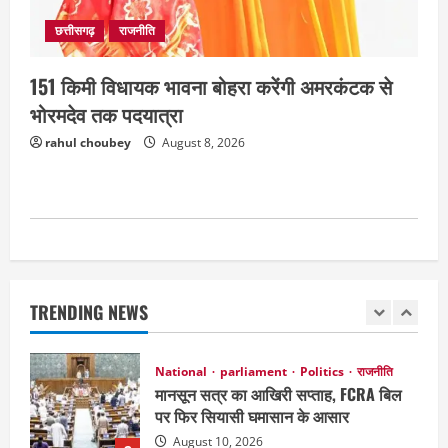
राजनीतिक दांव-पेंच के लिहाज से अहम
मनेंद्रगढ़ में डीएफओ का तबादला चर्चा में
छत्तीसगढ़
राजनीति
August 9, 2026
4
151 किमी विधायक भावना बोहरा करेंगी अमरकंटक से
भोरमदेव तक पदयात्रा
छत्तीसगढ़
राजनीति
151 किमी विधायक भावना बोहरा करेंगी
rahul choubey
August 8, 2026
अमरकंटक से भोरमदेव तक पदयात्रा
August 8, 2026
5
National
Politics
राजनीति
राज्य
महाराष्ट्र में सियासी हलचल तेज, पीएम मोदी से
मिलेंगे शरद पवार गुट के सांसद
TRENDING NEWS
August 10, 2026
1
National
parliament
Politics
राजनीति
मानसून सत्र का आखिरी सप्ताह, FCRA बिल
पर फिर सियासी घमासान के आसार
August 10, 2026