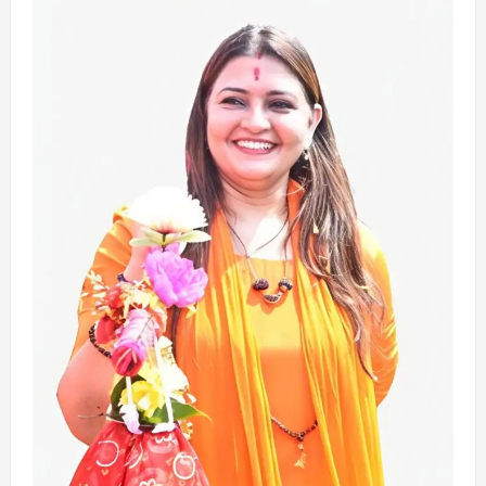
National
parliament
Politics
राजनीति
मानसून सत्र का आखिरी सप्ताह, FCRA बिल
पर फिर सियासी घमासान के आसार
August 10, 2026
2
Court
Jharkhand
National
JPSC विवाद के बीच राजभवन का बड़ा फैसला,
जाने क्या ?
August 9, 2026
3
छत्तीसगढ़
राज्य