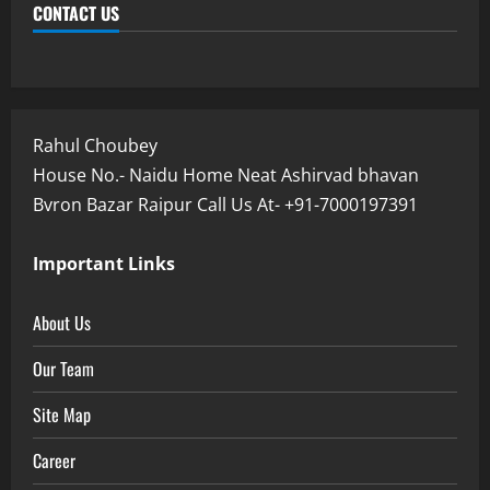
CONTACT US
Rahul Choubey
House No.- Naidu Home Neat Ashirvad bhavan
Bvron Bazar Raipur Call Us At- +91-7000197391
Important Links
About Us
Our Team
Site Map
Career