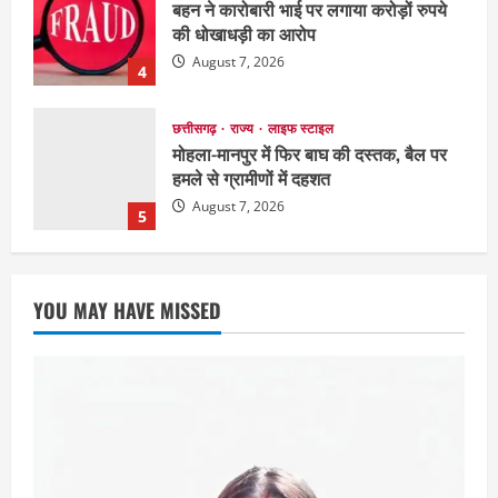
छत्तीसगढ़
राज्य
लाइफ स्टाइल
मोहला-मानपुर में फिर बाघ की दस्तक, बैल पर
हमले से ग्रामीणों में दहशत
August 7, 2026
5
छत्तीसगढ़
राजनीति
151 किमी विधायक भावना बोहरा करेंगी
अमरकंटक से भोरमदेव तक पदयात्रा
August 8, 2026
1
EDUCATION
छत्तीसगढ़
राज्य
लाइफ स्टाइल
YOU MAY HAVE MISSED
मैक में इंटीरियर डिजाइन विभाग ने मनाया
राष्ट्रीय हथकरघा दिवस
August 7, 2026
2
छत्तीसगढ़
राज्य
लाइफ स्टाइल
एक रक्तदान , दोस्ती के नाम