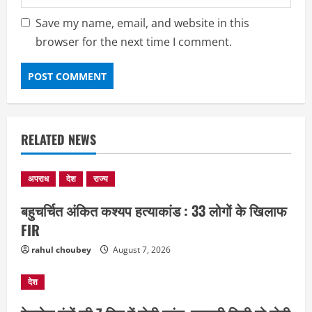
Save my name, email, and website in this
browser for the next time I comment.
RELATED NEWS
अपराध
देश
राज्य
बहुचर्चित अंकित कश्यप हत्याकांड : 33 लोगों के खिलाफ
EDUCATION
छत्तीसगढ़
राज्य
लाइफ स्टाइल
FIR
मैक में इंटीरियर डिजाइन विभाग ने मनाया
राष्ट्रीय हथकरघा दिवस
rahul choubey
August 7, 2026
August 7, 2026
2
देश