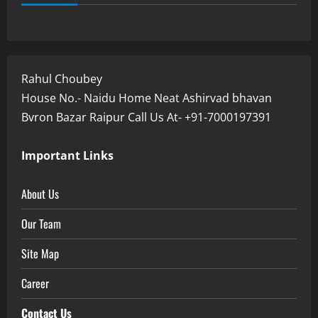
Rahul Choubey
House No.- Naidu Home Neat Ashirvad bhavan
Bvron Bazar Raipur Call Us At- +91-7000197391
Important Links
About Us
Our Team
Site Map
Career
Contact Us