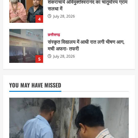
संस्कृत विद्यालय में आधी रात लगी भीषण आग,
मची अफरा- तफरी
July 28, 2026
5
दुनिया
राज्य
लाइफ स्टाइल
ग्रेटर नोएडा में दूषित पानी पीने से 100 से ज्यादा
लोग बीमार
August 6, 2026
1
छत्तीसगढ़
राज्य
रायपुर में “लक्ष्य” द्वारा भव्य प्रतिभा सम्मान एवं
YOU MAY HAVE MISSED
करियर मार्गदर्शन कार्यक्रम संपन्न
August 5, 2026
2
छत्तीसगढ़
राज्य
लाइफ स्टाइल
भोरमदेव कॉरिडोर को मिलेगी रफ्तार, लालपुर–
सरोधा मार्ग के चौड़ीकरण का इंतजार
August 5, 2026