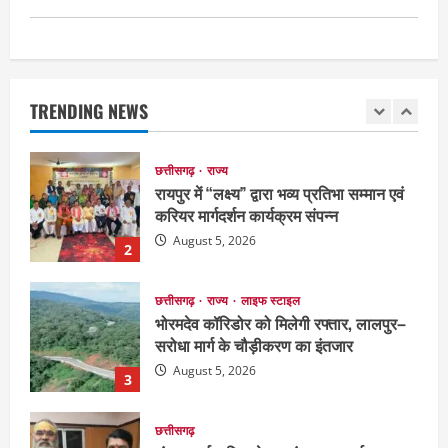
छत्तीसगढ़
राज्य
रायपुर में “लक्ष्य” द्वारा भव्य प्रतिभा सम्मान एवं
करियर मार्गदर्शन कार्यक्रम संपन्न
TRENDING NEWS
August 5, 2026
2
छत्तीसगढ़
राज्य
लाइफ स्टाइल
भोरमदेव कॉरिडोर को मिलेगी रफ्तार, लालपुर–
सरोधा मार्ग के चौड़ीकरण का इंतजार
August 5, 2026
3
छत्तीसगढ़
शंकराचार्य अविमुक्तेश्वरानंद का चातुर्मास्य ग्राम
सलधा में
July 28, 2026
4
छत्तीसगढ़