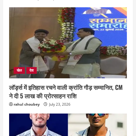
खेल
देश
लॉर्ड्स में इतिहास रचने वाली क्रांति गौड़ सम्मानित, CM
छत्तीसगढ़
राज्य
रायपुर में “लक्ष्य” द्वारा भव्य प्रतिभा सम्मान एवं
ने दी 5 लाख की प्रोत्साहन राशि
करियर मार्गदर्शन कार्यक्रम संपन्न
rahul choubey
July 23, 2026
August 5, 2026
2
छत्तीसगढ़
राज्य
लाइफ स्टाइल
भोरमदेव कॉरिडोर को मिलेगी रफ्तार, लालपुर–