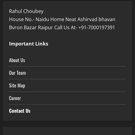
Rahul Choubey
House No.- Naidu Home Neat Ashirvad bhavan
Bvron Bazar Raipur Call Us At- +91-7000197391
Important Links
About Us
Our Team
Site Map
Career
Contact Us