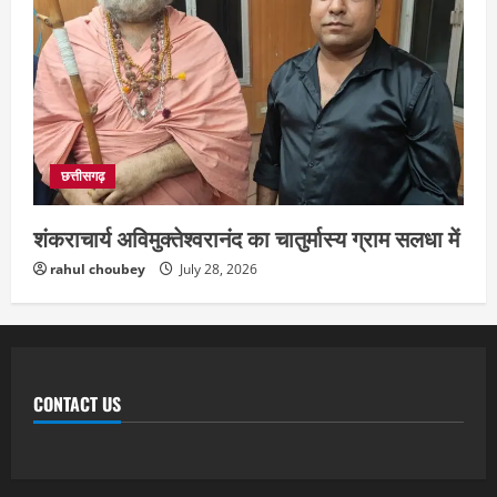
छत्तीसगढ़
शंकराचार्य अविमुक्तेश्वरानंद का चातुर्मास्य ग्राम सलधा में
rahul choubey
July 28, 2026
CONTACT US