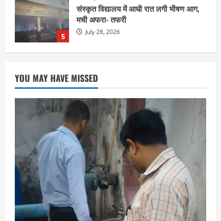
ग्रेटर नोएडा में दूषित पानी पीने से 100 से ज्यादा
लोग बीमार
August 6, 2026
1
छत्तीसगढ़
राज्य
रायपुर में “लक्ष्य” द्वारा भव्य प्रतिभा सम्मान एवं
YOU MAY HAVE MISSED
करियर मार्गदर्शन कार्यक्रम संपन्न
August 5, 2026
2
छत्तीसगढ़
राज्य
लाइफ स्टाइल
भोरमदेव कॉरिडोर को मिलेगी रफ्तार, लालपुर–
सरोधा मार्ग के चौड़ीकरण का इंतजार
August 5, 2026
3
छत्तीसगढ़
शंकराचार्य अविमुक्तेश्वरानंद का चातुर्मास्य ग्राम
सलधा में