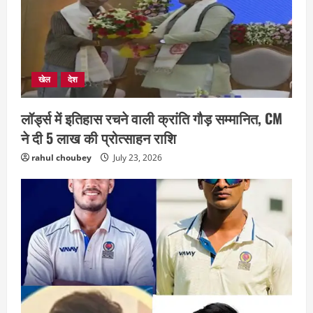
खेल
देश
लॉर्ड्स में इतिहास रचने वाली क्रांति गौड़ सम्मानित, CM
छत्तीसगढ़
राज्य
रायपुर में “लक्ष्य” द्वारा भव्य प्रतिभा सम्मान एवं
ने दी 5 लाख की प्रोत्साहन राशि
करियर मार्गदर्शन कार्यक्रम संपन्न
rahul choubey
July 23, 2026
August 5, 2026
2
छत्तीसगढ़
राज्य
लाइफ स्टाइल
भोरमदेव कॉरिडोर को मिलेगी रफ्तार, लालपुर–
सरोधा मार्ग के चौड़ीकरण का इंतजार
August 5, 2026
3
छत्तीसगढ़