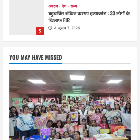
EDUCATION
छत्तीसगढ़
राज्य
लाइफ स्टाइल
मैक में इंटीरियर डिजाइन विभाग ने मनाया
राष्ट्रीय हथकरघा दिवस
August 7, 2026
1
छत्तीसगढ़
राज्य
लाइफ स्टाइल
YOU MAY HAVE MISSED
एक रक्तदान , दोस्ती के नाम
August 7, 2026
2
अपराध
छत्तीसगढ़
बहन ने कारोबारी भाई पर लगाया करोड़ों रुपये
की धोखाधड़ी का आरोप
August 7, 2026
3
छत्तीसगढ़
राज्य
लाइफ स्टाइल
मोहला-मानपुर में फिर बाघ की दस्तक, बैल पर