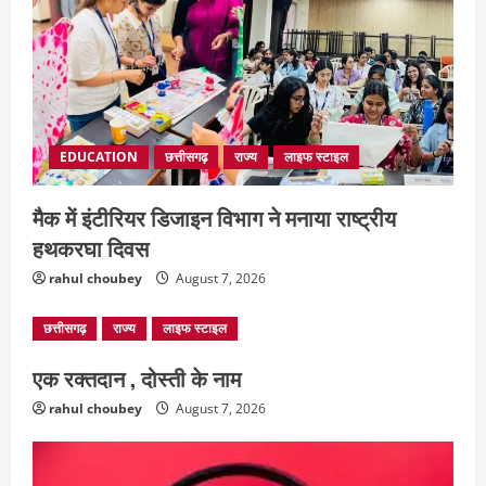
EDUCATION
छत्तीसगढ़
राज्य
लाइफ स्टाइल
मैक में इंटीरियर डिजाइन विभाग ने मनाया राष्ट्रीय
छत्तीसगढ़
राज्य
लाइफ स्टाइल
हथकरघा दिवस
एक रक्तदान , दोस्ती के नाम
August 7, 2026
rahul choubey
August 7, 2026
2
छत्तीसगढ़
राज्य
लाइफ स्टाइल
अपराध
छत्तीसगढ़
एक रक्तदान , दोस्ती के नाम
बहन ने कारोबारी भाई पर लगाया करोड़ों रुपये
की धोखाधड़ी का आरोप
rahul choubey
August 7, 2026
August 7, 2026
3