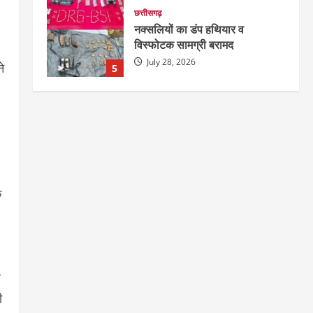
छत्तीसगढ़
नक्सलियों का डंप हथियार व
विस्फोटक सामग्री बरामद
July 28, 2026
े
5
छत्तीसगढ़
राज्य
रायपुर में “लक्ष्य” द्वारा भव्य प्रतिभा
सम्मान एवं करियर मार्गदर्शन कार्यक्रम
संपन्न
1
August 5, 2026
छत्तीसगढ़
राज्य
लाइफ स्टाइल
क
भोरमदेव कॉरिडोर को मिलेगी रफ्तार,
लालपुर–सरोधा मार्ग के चौड़ीकरण का
इंतजार
2
August 5, 2026
र
छत्तीसगढ़
ी
शंकराचार्य अविमुक्तेश्वरानंद का