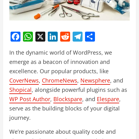
Facebook
WhatsApp
X
LinkedIn
Reddit
Telegram
Share
In the dynamic world of WordPress, we
emerge as a beacon of innovation and
excellence. Our popular products, like
CoverNews
,
ChromeNews
,
Newsphere
, and
Shopical
, alongside powerful plugins such as
WP Post Author
,
Blockspare
, and
Elespare
,
serve as the building blocks of your digital
journey.
We’re passionate about quality code and