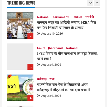
TRENDING NEWS
August 10, 2026
2
Court
Jharkhand
National
JPSC विवाद के बीच राजभवन का बड़ा फैसला,
जाने क्या ?
August 9, 2026
3
छत्तीसगढ़
राज्य
राजनीतिक दांव-पेंच के लिहाज से अहम
मनेंद्रगढ़ में डीएफओ का तबादला चर्चा में
August 9, 2026
4
छत्तीसगढ़
राजनीति
151 किमी विधायक भावना बोहरा करेंगी
अमरकंटक से भोरमदेव तक पदयात्रा
August 8, 2026
5