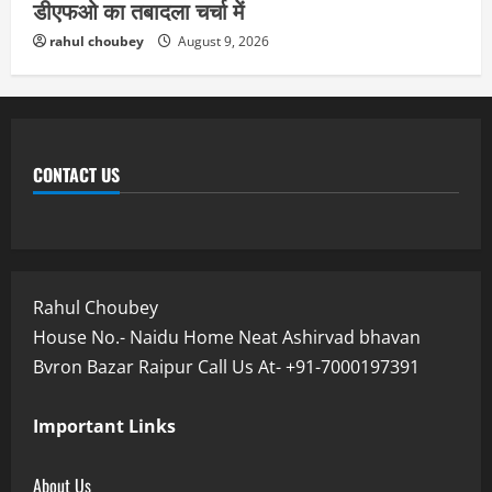
डीएफओ का तबादला चर्चा में
rahul choubey
August 9, 2026
CONTACT US
Rahul Choubey
House No.- Naidu Home Neat Ashirvad bhavan
Bvron Bazar Raipur Call Us At- +91-7000197391
Important Links
About Us