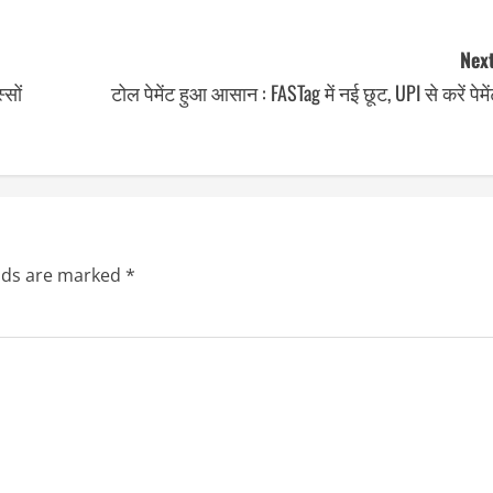
Next
्सों
टोल पेमेंट हुआ आसान : FASTag में नई छूट, UPI से करें पेमे
elds are marked
*