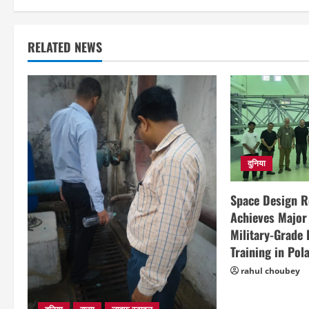
RELATED NEWS
दुनिया
Space Design 
Achieves Major
Military-Grade
Training in Pol
rahul choubey