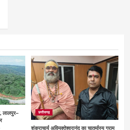
र, लालपुर–
छत्तीसगढ़
ार
शंकराचार्य अविमुक्तेश्वरानंद का चातुर्मास्य ग्राम
6