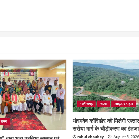
छत्तीसगढ़
राज्य
लाइफ स्टाइल
भोरमदेव कॉरिडोर को मिलेगी रफ्ता
राज्य
सरोधा मार्ग के चौड़ीकरण का इंतज
ष्य” द्वारा भव्य प्रतिभा सम्मान एवं
rahul choubey
August 5, 202