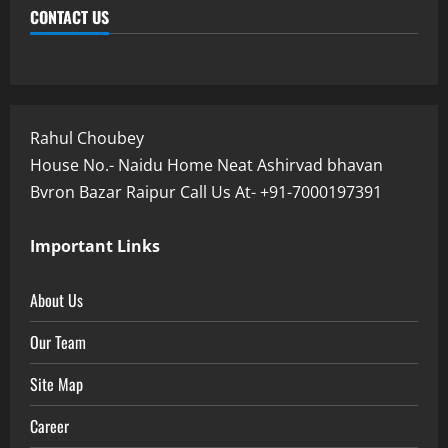
CONTACT US
Rahul Choubey
House No.- Naidu Home Neat Ashirvad bhavan
Bvron Bazar Raipur Call Us At- +91-7000197391
Important Links
About Us
Our Team
Site Map
Career