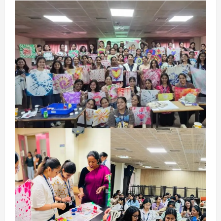
2
अपराध
छत्तीसगढ़
बहन ने कारोबारी भाई पर लगाया करोड़ों रुपये
की धोखाधड़ी का आरोप
August 7, 2026
3
छत्तीसगढ़
राज्य
लाइफ स्टाइल
मोहला-मानपुर में फिर बाघ की दस्तक, बैल पर
हमले से ग्रामीणों में दहशत
August 7, 2026
4