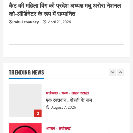
कैट की महिला विंग की प्रदेश अध्यक्ष मधु अरोरा नेशनल
को-ऑर्डिनेटर के रूप में सम्मानित
EDUCATION
छत्तीसगढ़
राज्य
लाइफ स्टाइल
मैक में इंटीरियर डिजाइन विभाग ने मनाया
rahul choubey
April 21, 2026
राष्ट्रीय हथकरघा दिवस
August 7, 2026
1
छत्तीसगढ़
राज्य
लाइफ स्टाइल
एक रक्तदान , दोस्ती के नाम
August 7, 2026
TRENDING NEWS
2
अपराध
छत्तीसगढ़
बहन ने कारोबारी भाई पर लगाया करोड़ों रुपये
की धोखाधड़ी का आरोप
August 7, 2026
3
छत्तीसगढ़
राज्य
लाइफ स्टाइल