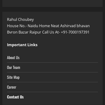
Rahul Choubey
House No.- Naidu Home Neat Ashirvad bhavan
Bvron Bazar Raipur Call Us At- +91-7000197391
Important Links
About Us
Our Team
Site Map
Career
Contact Us