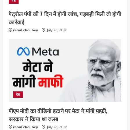
देश
अपराध
देश
राज्य
पेट्रोल पंपों की 7 दिन में होगी जांच, गड़बड़ी मिली तो होगी
बहुचर्चित अंकित कश्यप हत्याकांड : 33 लोगों के
कार्रवाई
खिलाफ FIR
August 7, 2026
rahul choubey
July 28, 2026
3
दुनिया
राज्य
लाइफ स्टाइल
ग्रेटर नोएडा में दूषित पानी पीने से 100 से ज्यादा
लोग बीमार
August 6, 2026
4
छत्तीसगढ़
राज्य
रायपुर में “लक्ष्य” द्वारा भव्य प्रतिभा सम्मान एवं
देश
करियर मार्गदर्शन कार्यक्रम संपन्न
August 5, 2026
5
पीएम मोदी का वीडियो हटाने पर मेटा ने मांगी माफ़ी,
सरकार ने किया था तलब
अपराध
छत्तीसगढ़
rahul choubey
July 28, 2026
बहन ने कारोबारी भाई पर लगाया करोड़ों रुपये