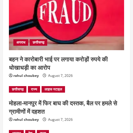
बहुचर्चित अंकित कश्यप हत्याकांड : 33 लोगों के
खिलाफ FIR
August 7, 2026
3
दुनिया
राज्य
लाइफ स्टाइल
ग्रेटर नोएडा में दूषित पानी पीने से 100 से ज्यादा
अपराध
छत्तीसगढ़
लोग बीमार
August 6, 2026
बहन ने कारोबारी भाई पर लगाया करोड़ों रुपये की
4
धोखाधड़ी का आरोप
rahul choubey
August 7, 2026
छत्तीसगढ़
राज्य
लाइफ स्टाइल
मोहला-मानपुर में फिर बाघ की दस्तक, बैल पर हमले से
ग्रामीणों में दहशत
rahul choubey
August 7, 2026