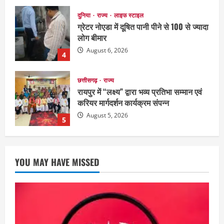
छत्तीसगढ़
राज्य
रायपुर में “लक्ष्य” द्वारा भव्य प्रतिभा सम्मान एवं
करियर मार्गदर्शन कार्यक्रम संपन्न
August 5, 2026
5
अपराध
छत्तीसगढ़
बहन ने कारोबारी भाई पर लगाया करोड़ों रुपये
की धोखाधड़ी का आरोप
August 7, 2026
1
छत्तीसगढ़
राज्य
लाइफ स्टाइल
YOU MAY HAVE MISSED
मोहला-मानपुर में फिर बाघ की दस्तक, बैल पर
हमले से ग्रामीणों में दहशत
August 7, 2026
2
अपराध
देश
राज्य