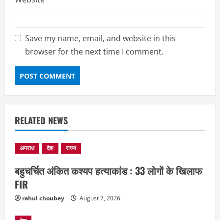
Save my name, email, and website in this
browser for the next time I comment.
RELATED NEWS
अपराध
देश
राज्य
बहुचर्चित अंकित कश्यप हत्याकांड : 33 लोगों के खिलाफ
छत्तीसगढ़
राज्य
लाइफ स्टाइल
मोहला-मानपुर में फिर बाघ की दस्तक, बैल पर
FIR
हमले से ग्रामीणों में दहशत
rahul choubey
August 7, 2026
August 7, 2026
2