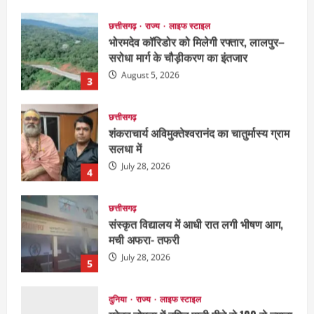
छत्तीसगढ़
राज्य
लाइफ स्टाइल
भोरमदेव कॉरिडोर को मिलेगी रफ्तार, लालपुर–
सरोधा मार्ग के चौड़ीकरण का इंतजार
August 5, 2026
3
छत्तीसगढ़
शंकराचार्य अविमुक्तेश्वरानंद का चातुर्मास्य ग्राम
सलधा में
July 28, 2026
4
छत्तीसगढ़
संस्कृत विद्यालय में आधी रात लगी भीषण आग,
मची अफरा- तफरी
July 28, 2026
5
दुनिया
राज्य
लाइफ स्टाइल
ग्रेटर नोएडा में दूषित पानी पीने से 100 से ज्यादा