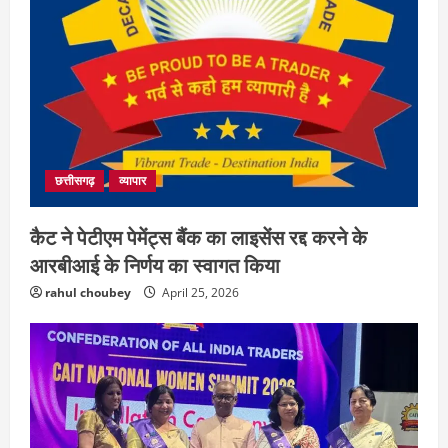
छत्तीसगढ़
राज्य
रायपुर में “लक्ष्य” द्वारा भव्य प्रतिभा सम्मान एवं
छत्तीसगढ़
व्यापार
करियर मार्गदर्शन कार्यक्रम संपन्न
August 5, 2026
2
कैट ने पेटीएम पेमेंट्स बैंक का लाइसेंस रद्द करने के
आरबीआई के निर्णय का स्वागत किया
छत्तीसगढ़
राज्य
लाइफ स्टाइल
rahul choubey
April 25, 2026
भोरमदेव कॉरिडोर को मिलेगी रफ्तार, लालपुर–
सरोधा मार्ग के चौड़ीकरण का इंतजार
August 5, 2026
3
छत्तीसगढ़
शंकराचार्य अविमुक्तेश्वरानंद का चातुर्मास्य ग्राम