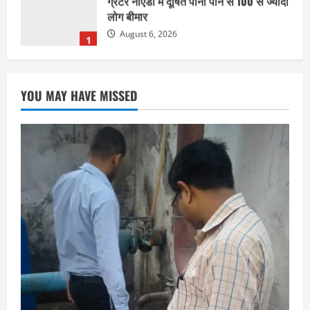
लोग बीमार
August 6, 2026
1
छत्तीसगढ़
राज्य
रायपुर में “लक्ष्य” द्वारा भव्य प्रतिभा सम्मान एवं
YOU MAY HAVE MISSED
करियर मार्गदर्शन कार्यक्रम संपन्न
August 5, 2026
2
छत्तीसगढ़
राज्य
लाइफ स्टाइल
भोरमदेव कॉरिडोर को मिलेगी रफ्तार, लालपुर–
सरोधा मार्ग के चौड़ीकरण का इंतजार
August 5, 2026
3
छत्तीसगढ़
शंकराचार्य अविमुक्तेश्वरानंद का चातुर्मास्य ग्राम
सलधा में
July 28, 2026
4