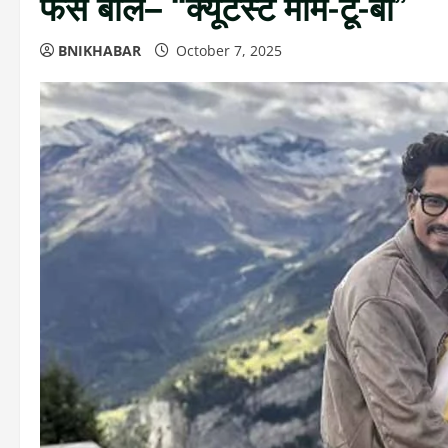
फैंस बोले– “क्यूटेस्ट मॉम-टू-बी”
BNIKHABAR
October 7, 2025