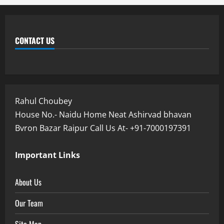
CONTACT US
Rahul Choubey
House No.- Naidu Home Neat Ashirvad bhavan
Bvron Bazar Raipur Call Us At- +91-7000197391
Important Links
About Us
Our Team
Site Map