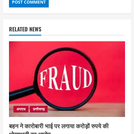
RELATED NEWS
अपराध
छत्तीसगढ़
EDUCATION
छत्तीसगढ़
राज्य
लाइफ स्टाइल
बहन ने कारोबारी भाई पर लगाया करोड़ों रुपये की
मैक में इंटीरियर डिजाइन विभाग ने मनाया
राष्ट्रीय हथकरघा दिवस
धोखाधड़ी का आरोप