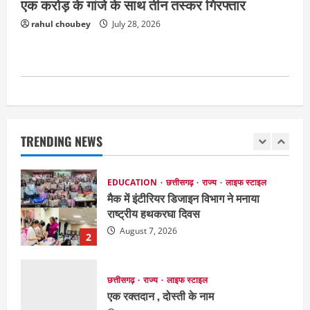
एक करोड़ के गांजे के साथ तीन तस्कर गिरफ्तार
छत्तीसगढ़
राजनीति
rahul choubey
July 28, 2026
151 किमी विधायक भावना बोहरा करेंगी
अमरकंटक से भोरमदेव तक पदयात्रा
August 8, 2026
1
EDUCATION
छत्तीसगढ़
राज्य
लाइफ स्टाइल
मैक में इंटीरियर डिजाइन विभाग ने मनाया
राष्ट्रीय हथकरघा दिवस
TRENDING NEWS
August 7, 2026
2
छत्तीसगढ़
राज्य
लाइफ स्टाइल
एक रक्तदान , दोस्ती के नाम
August 7, 2026
3
अपराध
छत्तीसगढ़
बहन ने कारोबारी भाई पर लगाया करोड़ों रुपये