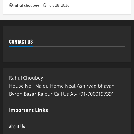
rahul choubey
July 28, 2026
CONTACT US
Rahul Choubey
House No.- Naidu Home Neat Ashirvad bhavan
Bvron Bazar Raipur Call Us At- +91-7000197391
Important Links
About Us