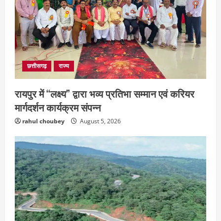
3
छत्तीसगढ़
संस्कृत विद्यालय में आधी रात लगी भीषण आग,
मची अफरा- तफरी
July 28, 2026
4
छत्तीसगढ़
राज्य
रायपुर में “लक्ष्य” द्वारा भव्य प्रतिभा सम्मान एवं करियर
मार्गदर्शन कार्यक्रम संपन्न
rahul choubey
August 5, 2026