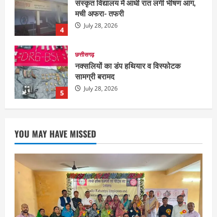
नक्सलियों का डंप हथियार व विस्फोटक
सामग्री बरामद
July 28, 2026
5
छत्तीसगढ़
राज्य
रायपुर में “लक्ष्य” द्वारा भव्य प्रतिभा सम्मान एवं
करियर मार्गदर्शन कार्यक्रम संपन्न
August 5, 2026
1
छत्तीसगढ़
राज्य
लाइफ स्टाइल
भोरमदेव कॉरिडोर को मिलेगी रफ्तार, लालपुर–
YOU MAY HAVE MISSED
सरोधा मार्ग के चौड़ीकरण का इंतजार
August 5, 2026
2
छत्तीसगढ़
शंकराचार्य अविमुक्तेश्वरानंद का चातुर्मास्य ग्राम
सलधा में
July 28, 2026