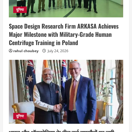
दुनिया
Space Design Research Firm ARKASA Achieves
Major Milestone with Military-Grade Human
Centrifuge Training in Poland
rahul choubey
July 24, 2026
छत्तीसगढ़
राज्य
लाइफ स्टाइल
भोरमदेव कॉरिडोर को मिलेगी रफ्तार, लालपुर–
सरोधा मार्ग के चौड़ीकरण का इंतजार
August 5, 2026
2
दुनिया
छत्तीसगढ़
शंकराचार्य अविमुक्तेश्वरानंद का चातुर्मास्य ग्राम