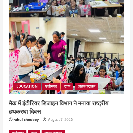
मोहला-मानपुर में फिर बाघ की दस्तक, बैल पर
हमले से ग्रामीणों में दहशत
August 7, 2026
4
EDUCATION
छत्तीसगढ़
राज्य
लाइफ स्टाइल
मैक में इंटीरियर डिजाइन विभाग ने मनाया राष्ट्रीय
हथकरघा दिवस
rahul choubey
August 7, 2026