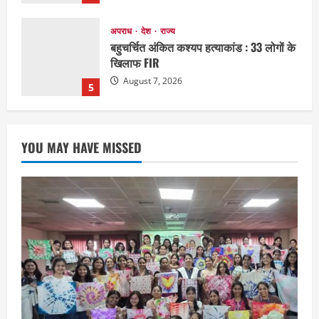
EDUCATION
छत्तीसगढ़
राज्य
लाइफ स्टाइल
मैक में इंटीरियर डिजाइन विभाग ने मनाया
राष्ट्रीय हथकरघा दिवस
August 7, 2026
1
छत्तीसगढ़
राज्य
लाइफ स्टाइल
YOU MAY HAVE MISSED
एक रक्तदान , दोस्ती के नाम
August 7, 2026
2
अपराध
छत्तीसगढ़
बहन ने कारोबारी भाई पर लगाया करोड़ों रुपये
की धोखाधड़ी का आरोप
August 7, 2026
3
छत्तीसगढ़
राज्य
लाइफ स्टाइल