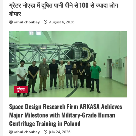
ग्रेटर नोएडा में दूषित पानी पीने से 100 से ज्यादा लोग
बीमार
rahul choubey
August 6, 2026
छत्तीसगढ़
राज्य
लाइफ स्टाइल
एक रक्तदान , दोस्ती के नाम
August 7, 2026
दुनिया
2
Space Design Research Firm ARKASA Achieves
अपराध
छत्तीसगढ़
बहन ने कारोबारी भाई पर लगाया करोड़ों रुपये
Major Milestone with Military-Grade Human
की धोखाधड़ी का आरोप
Centrifuge Training in Poland
August 7, 2026
3
rahul choubey
July 24, 2026