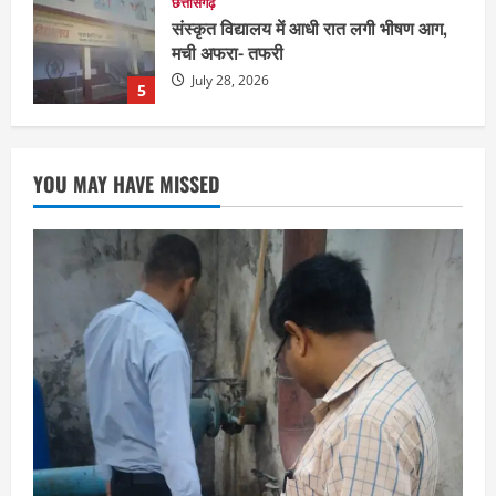
दुनिया
राज्य
लाइफ स्टाइल
ग्रेटर नोएडा में दूषित पानी पीने से 100 से ज्यादा
लोग बीमार
August 6, 2026
1
छत्तीसगढ़
राज्य
रायपुर में “लक्ष्य” द्वारा भव्य प्रतिभा सम्मान एवं
YOU MAY HAVE MISSED
करियर मार्गदर्शन कार्यक्रम संपन्न
August 5, 2026
2
छत्तीसगढ़
राज्य
लाइफ स्टाइल
भोरमदेव कॉरिडोर को मिलेगी रफ्तार, लालपुर–
सरोधा मार्ग के चौड़ीकरण का इंतजार
August 5, 2026
3
छत्तीसगढ़
शंकराचार्य अविमुक्तेश्वरानंद का चातुर्मास्य ग्राम
सलधा में