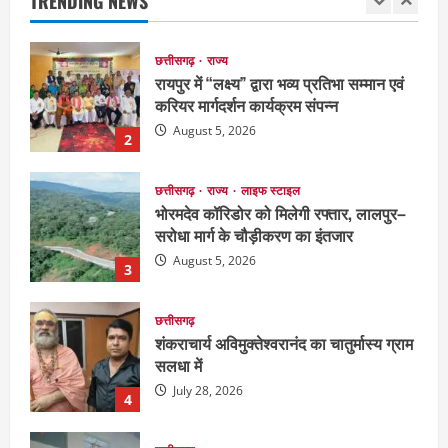
TRENDING NEWS
August 5, 2026
2
छत्तीसगढ़
राज्य
लाइफ स्टाइल
भोरमदेव कॉरिडोर को मिलेगी रफ्तार, लालपुर–
सरोधा मार्ग के चौड़ीकरण का इंतजार
August 5, 2026
3
छत्तीसगढ़
शंकराचार्य अविमुक्तेश्वरानंद का चातुर्मास्य ग्राम
सलधा में
July 28, 2026
4
छत्तीसगढ़
संस्कृत विद्यालय में आधी रात लगी भीषण आग,
मची अफरा- तफरी
July 28, 2026
5