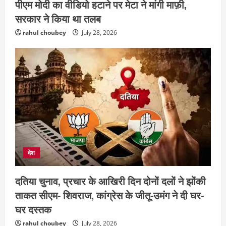
2
पीएम मोदी का वीडियो हटाने पर मेटा ने मांगी माफ़ी,
सरकार ने किया था तलब
छत्तीसगढ़
rahul choubey
July 28, 2026
शंकराचार्य अविमुक्तेश्वरानंद का चातुर्मास्य ग्राम
सलधा में
July 28, 2026
3
छत्तीसगढ़
संस्कृत विद्यालय में आधी रात लगी भीषण आग,
मची अफरा- तफरी
July 28, 2026
4
देश
छत्तीसगढ़
नक्सलियों का डंप हथियार व विस्फोटक
दतिया चुनाव, प्रचार के आखिरी दिन दोनों दलों ने झोंकी
सामग्री बरामद
ताकत सीएम- शिवराज, कांग्रेस के जीतू-उमंग ने दी घर-
July 28, 2026
5
घर दस्तक
छत्तीसगढ़
राज्य
rahul choubey
July 28, 2026