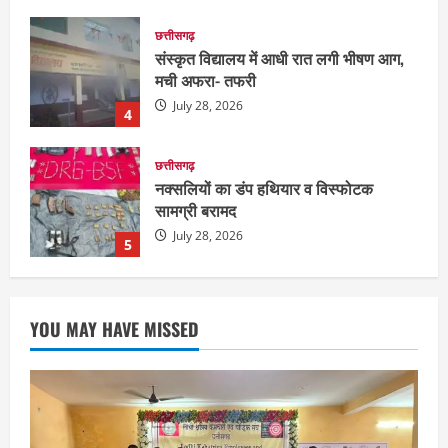
July 28, 2026
4
छत्तीसगढ़
नक्सलियों का डंप हथियार व विस्फोटक
सामग्री बरामद
July 28, 2026
5
छत्तीसगढ़
राज्य
रायपुर में “लक्ष्य” द्वारा भव्य प्रतिभा सम्मान एवं
करियर मार्गदर्शन कार्यक्रम संपन्न
August 5, 2026
1
YOU MAY HAVE MISSED
छत्तीसगढ़
राज्य
लाइफ स्टाइल
भोरमदेव कॉरिडोर को मिलेगी रफ्तार, लालपुर–
सरोधा मार्ग के चौड़ीकरण का इंतजार
August 5, 2026
2