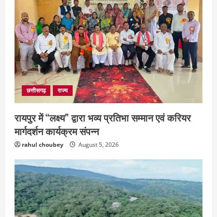
छत्तीसगढ़
शंकराचार्य अविमुक्तेश्वरानंद का चातुर्मास्य ग्राम
सलधा में
July 28, 2026
3
छत्तीसगढ़
संस्कृत विद्यालय में आधी रात लगी भीषण आग,
मची अफरा- तफरी
छत्तीसगढ़
राज्य
July 28, 2026
4
रायपुर में “लक्ष्य” द्वारा भव्य प्रतिभा सम्मान एवं करियर
मार्गदर्शन कार्यक्रम संपन्न
rahul choubey
August 5, 2026