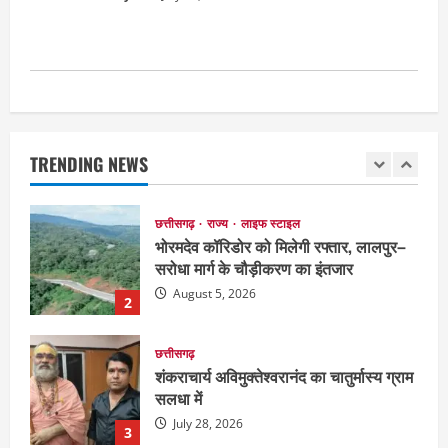
रायपुर में “लक्ष्य” द्वारा भव्य प्रतिभा सम्मान एवं
करियर मार्गदर्शन कार्यक्रम संपन्न
August 5, 2026
1
छत्तीसगढ़
राज्य
लाइफ स्टाइल
भोरमदेव कॉरिडोर को मिलेगी रफ्तार, लालपुर–
TRENDING NEWS
सरोधा मार्ग के चौड़ीकरण का इंतजार
August 5, 2026
2
छत्तीसगढ़
शंकराचार्य अविमुक्तेश्वरानंद का चातुर्मास्य ग्राम
सलधा में
July 28, 2026
3
छत्तीसगढ़
संस्कृत विद्यालय में आधी रात लगी भीषण आग,
मची अफरा- तफरी